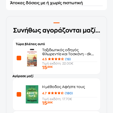
Άτοκες δόσεις με ή χωρίς πιστωτική
Συνήθως αγοράζονται μαζί...
Τώρα βλέπεις αυτό
Ταξιδιωτικός οδηγός
Φλωρεντία και Τοσκάνη - dk
eyewitness
4.5
(19)
Τιμή εκδότη: 22.00€
15
,98€
Αγόρασε μαζί
Η μέθοδος Αφήστε τους
4.7
(180)
Τιμή εκδότη: 17.70€
15
,98€