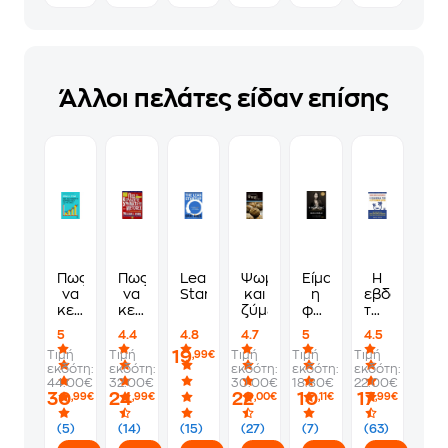
Άλλοι πελάτες είδαν επίσης
Πως
Πως
Lean
Ψωμί
Είμαι
Η
να
να
Startup
και
η
εβδομάδα
κερδίζετε
κερδίζετε
ζύμες
φωνή
των
χρήματα
χρήματα
τους
4
5
4.4
4.8
4.7
5
4.5
από
από
εργάσιμων
19
Τιμή
Τιμή
Τιμή
Τιμή
Τιμή
,99€
τις
τις
ωρών
εκδότη:
εκδότη:
εκδότη:
εκδότη:
εκδότη:
μετοχές
μετοχές
44.00€
32.00€
30.00€
18.80€
22.00€
30
24
22
10
17
,99€
,99€
,00€
,11€
,99€
(5)
(14)
(15)
(27)
(7)
(63)