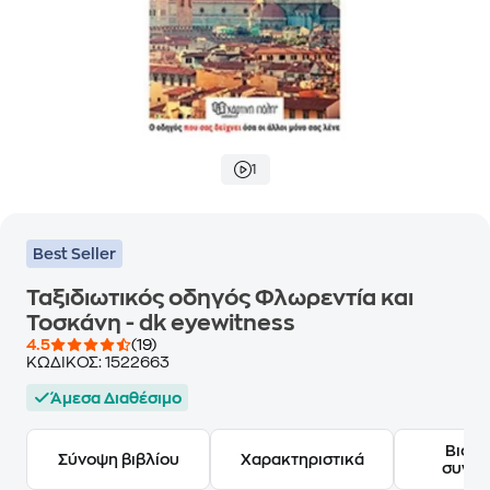
1
Best Seller
Ταξιδιωτικός οδηγός Φλωρεντία και
Τοσκάνη - dk eyewitness
4.5
(19)
ΚΩΔΙΚΟΣ:
1522663
Άμεσα Διαθέσιμο
Βιογ
Σύνοψη βιβλίου
Χαρακτηριστικά
συγγ