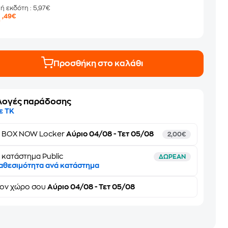
μή εκδότη
: 5,97€
4
,49€
Προσθήκη στο καλάθι
λογές παράδοσης
ε ΤΚ
ε
BOX NOW Locker
Αύριο 04/08 - Τετ 05/08
2,00€
 κατάστημα Public
ΔΩΡΕΑΝ
αθεσιμότητα ανά κατάστημα
τον
χώρο σου
Αύριο 04/08 - Τετ 05/08