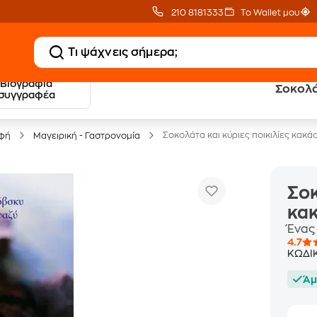
210 8181333
Το Wallet μου
Βιογραφία
Σοκολάτ
20 € Public επιστροφή
Δωρεάν Μεταφορικ
συγγραφέα
με Snappi
με Public+ Delivery
Σοκολάτα και κύριες ποικιλίες κακά
οφή
Μαγειρική - Γαστρονομία
Σοκ
κα
Ένας
4.7
ΚΩΔΙ
Άμ