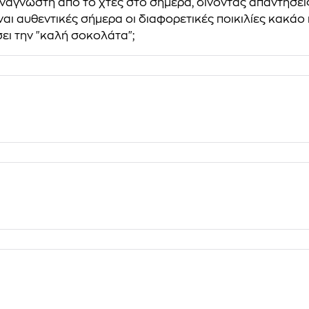
αναγνώστη από το χτες στο σήμερα, δίνοντας απαντήσει
ναι αυθεντικές σήμερα οι διαφορετικές ποικιλίες κακάο
σει την "καλή σοκολάτα";