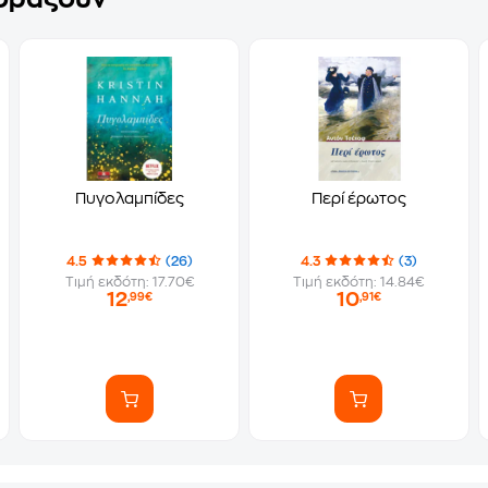
Πυγολαμπίδες
Περί έρωτος
4.5
(26)
4.3
(3)
Τιμή εκδότη: 17.70€
Τιμή εκδότη: 14.84€
12
10
,99€
,91€