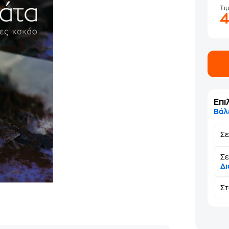
Τι
Επι
Βάλ
Σ
Σε
Δι
Σ