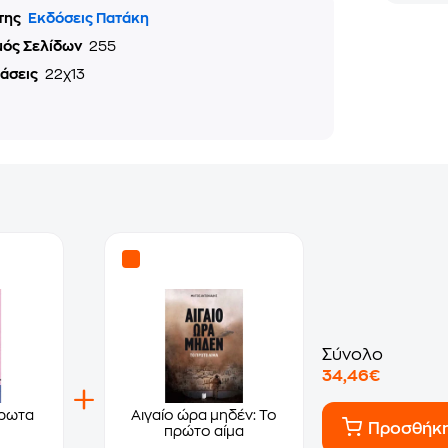
της
Εκδόσεις Πατάκη
μός Σελίδων
255
τάσεις
22χ13
Σύνολο
34,46€
έρωτα
Αιγαίο ώρα μηδέν: Το
Προσθήκ
πρώτο αίμα