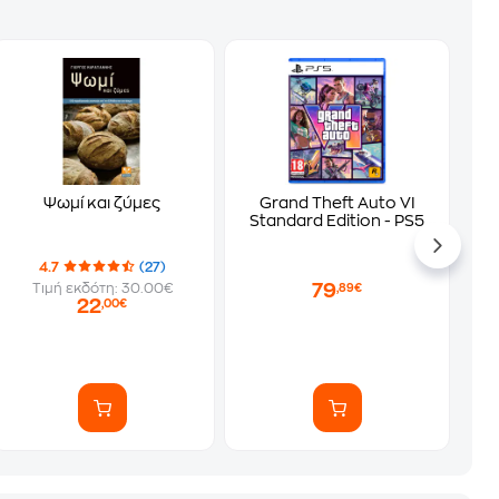
Ψωμί και ζύμες
Grand Theft Auto VI
Standard Edition - PS5
4.7
(27)
79
Τιμή εκδότη: 30.00€
,89€
22
,00€