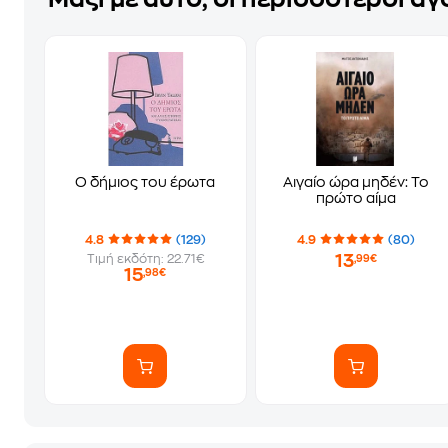
Ο δήμιος του έρωτα
Αιγαίο ώρα μηδέν: Το
πρώτο αίμα
4.8
(129)
4.9
(80)
13
Τιμή εκδότη: 22.71€
,99€
15
,98€