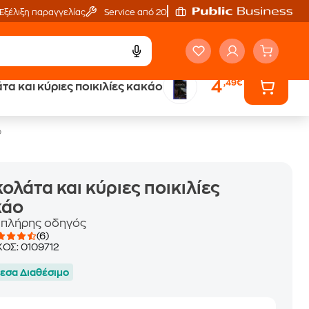
Εξέλιξη παραγγελίας
Service από 20'
4
,49€
α και κύριες ποικιλίες κακάο
ά
Έλα στον κόσμο
των ηχητικών βιβλίων
ο
ολάτα και κύριες ποικιλίες
κάο
 πλήρης οδηγός
(6)
ΚΟΣ:
0109712
εσα Διαθέσιμο