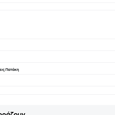
ις Πατάκη
γοράζουν