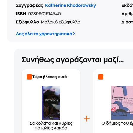
Συγγραφέας
Katherine Khodorowsky
Εκδό
ISBN
9789601614540
Αριθ
Εξώφυλλο
Μαλακό εξώφυλλο
Διασ
Δες όλα τα χαρακτηριστικά
Συνήθως αγοράζονται μαζί...
Τώρα βλέπεις αυτό
Σοκολάτα και κύριες
Ο δήμιος του 
ποικιλίες κακάο