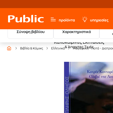
προϊόντα
υπηρεσίες
Σύνοψη βιβλίου
Χαρακτηριστικά
Καλοκαιρινές Εκπτώσεις
& Άπαιχτες Τιμές
Βιβλία & Κόμικς
Ελληνικά
Μαγειρική - Ποτά - Διατρ