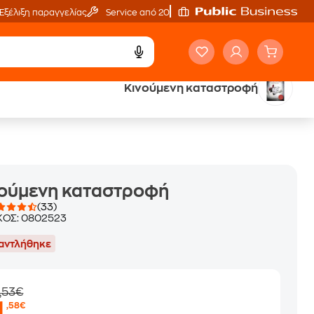
Εξέλιξη παραγγελίας
Service από 20'
Κινούμενη καταστροφή
ά
Έλα στον κόσμο
των ηχητικών βιβλίων
νούμενη καταστροφή
(33)
ΚΟΣ:
0802523
αντλήθηκε
,53€
1
,58€