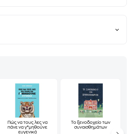
Πώς να τους λες να
Το ξενοδοχείο των
πάνε να γ*μηθούνε
συναισθημάτων
ευγενικά