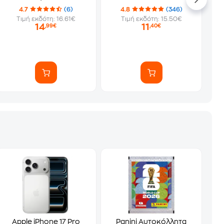
4.7
(6)
4.8
(346)
Τιμή εκδότη: 16.61€
Τιμή εκδότη: 15.50€
14
11
,99€
,40€
Apple iPhone 17 Pro
Panini Αυτοκόλλητα