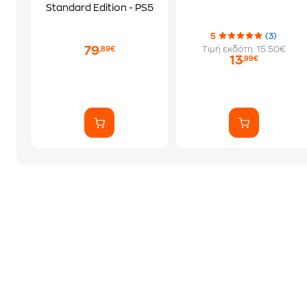
Standard Edition - PS5
5
(3)
79
Τιμή εκδότη: 15.50€
,89€
13
,99€