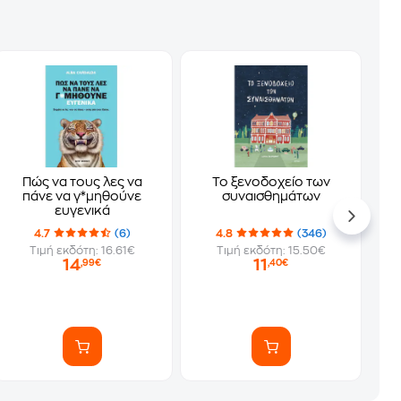
Πώς να τους λες να
Το ξενοδοχείο των
πάνε να γ*μηθούνε
συναισθημάτων
ευγενικά
4.7
(6)
4.8
(346)
Τιμή εκδότη: 16.61€
Τιμή εκδότη: 15.50€
14
11
,99€
,40€