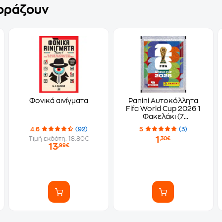
γοράζουν
Φονικά αινίγματα
Panini Αυτοκόλλητα
Fifa World Cup 2026 1
Φακελάκι (7
Αυτοκόλλητα)
4.6
(92)
5
(3)
1
Τιμή εκδότη: 18.80€
,30€
13
,99€