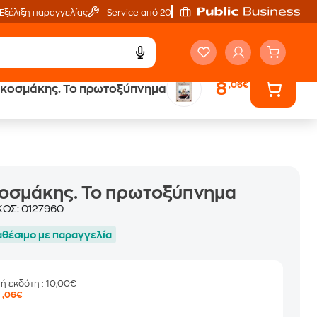
Εξέλιξη παραγγελίας
Service από 20'
8
,06€
 κοσμάκης. Το πρωτοξύπνημα
ά
Έλα στον κόσμο
των ηχητικών βιβλίων
κοσμάκης. Το πρωτοξύπνημα
ΚΟΣ:
0127960
αθέσιμο με παραγγελία
μή εκδότη
: 10,00€
8
,06€