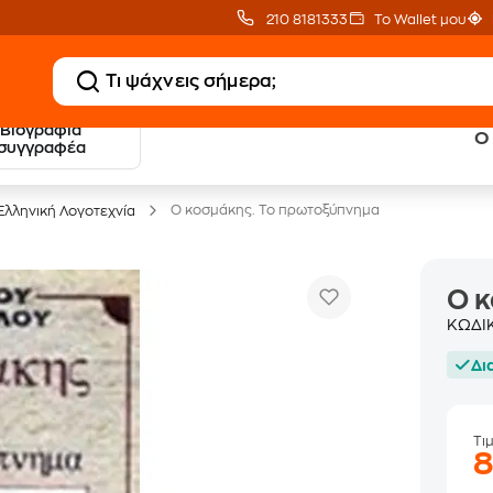
210 8181333
Το Wallet μου
Βιογραφία
Ο
20 € Public επιστροφή
Δωρεάν Μεταφορικ
συγγραφέα
με Snappi
με Public+ Delivery
Ο κοσμάκης. Το πρωτοξύπνημα
Ελληνική Λογοτεχνία
Ο 
ΚΩΔΙ
Δι
Τι