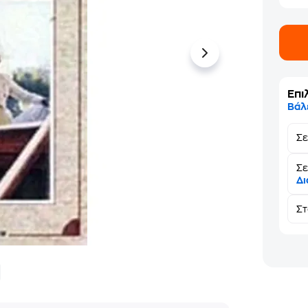
Επι
Βάλ
Σ
Σε
Δι
Σ