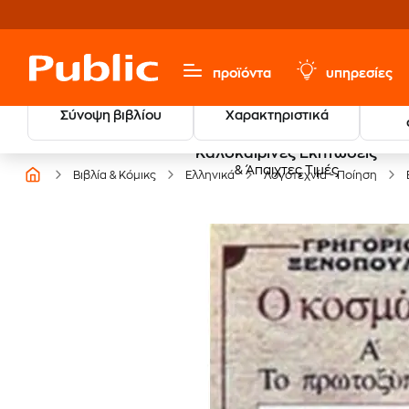
προϊόντα
υπηρεσίες
Σύνοψη βιβλίου
Χαρακτηριστικά
Καλοκαιρινές Εκπτώσεις
& Άπαιχτες Τιμές
Βιβλία & Κόμικς
Ελληνικά
Λογοτεχνία - Ποίηση