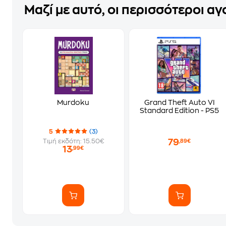
Μαζί με αυτό, οι περισσότεροι α
Murdoku
Grand Theft Auto VI
Standard Edition - PS5
5
(3)
79
Τιμή εκδότη: 15.50€
,89€
13
,99€