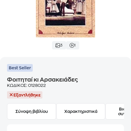
3
1
Best Seller
Φοιτηταί κι Αρσακειάδες
ΚΩΔΙΚΟΣ:
0128022
Εξαντλήθηκε
Βιογ
Σύνοψη βιβλίου
Χαρακτηριστικά
συγγ