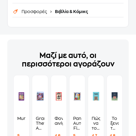
Προσφορές
Βιβλία & Κόμικς
Μαζί με αυτό, οι
περισσότεροι αγοράζουν
Murdoku
Grand
Φονικά
Panini
Πώς
Το
Theft
αινίγματα
Αυτοκόλλητα
να
ξενοδοχείο
Auto
Fifa
τους
των
VI
World
λες
συναισθημ
5
4.6
5
4.7
4.8