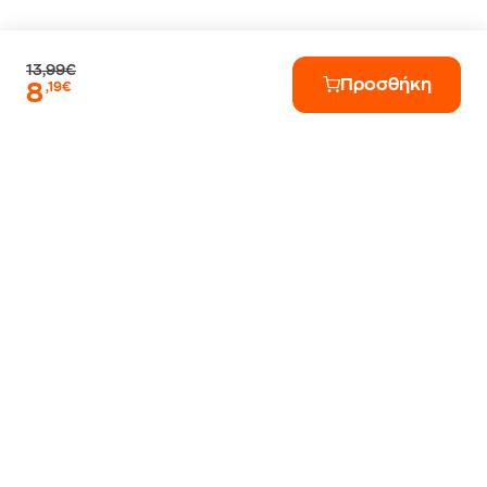
13,99€
Προσθήκη
8
,19€