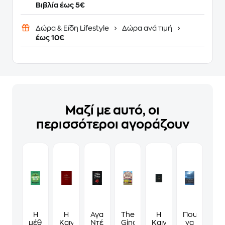
Βιβλία έως 5€
Δώρα & Είδη Lifestyle
Δώρα ανά τιμή
έως 10€
Μαζί με αυτό, οι
περισσότεροι αγοράζουν
Η
Η
Αγαπητή
The
Η
Που
μέθοδος
Καινή
Ντέμπι
Gingerbread
Καινή
να