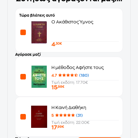
Τώρα βλέπεις αυτό
Ο Ακάθιστος Ύμνος
4
,30€
Αγόρασε μαζί
Η μέθοδος Αφήστε τους
4.7
(180)
Τιμή εκδότη: 17.70€
15
,98€
Η Καινή Διαθήκη
5
(31)
Τιμή εκδότη: 22.00€
17
,99€