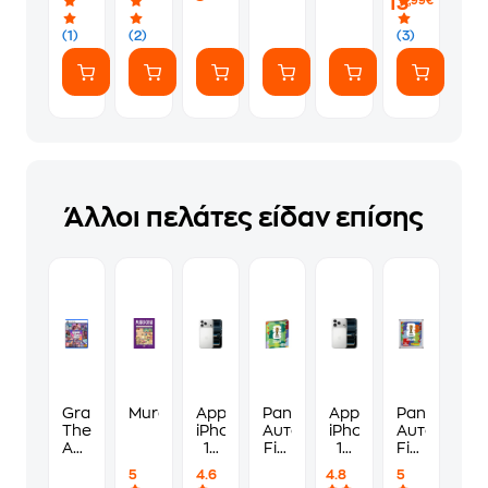
13
,99€
(1)
(2)
(3)
Άλλοι πελάτες είδαν επίσης
Grand
Murdoku
Apple
Panini
Apple
Panini
Theft
iPhone
Αυτοκόλλητα
iPhone
Αυτοκόλλη
Auto
17
Fifa
17
Fifa
VI
Pro
World
Pro
World
5
4.6
4.8
5
Standard
Max
Cup
256GB
Cup