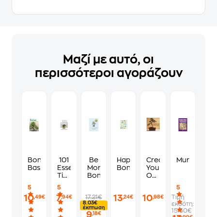
Μαζί με αυτό, οι
περισσότεροι αγοράζουν
Bonsai
101
Be
Happy
Create
Murdoku
Basics
Essential
More
Bonsai
Your
Tips
Bonsai
Own
Bonsai
Bonsai
5
5
5
10
7
13
10
17.21€
Τιμή
,49€
,94€
,24€
,98€
8.03€
εκδότη:
έκπτωση
15.50€
9
,18€