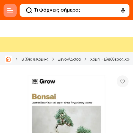
Βιβλία & Κόμικς
Ξενόγλωσσα
Χόμπι - Ελεύθερος Χρό