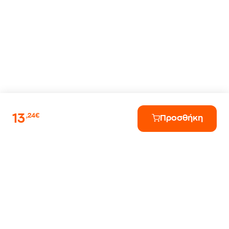
13
,24€
Προσθήκη