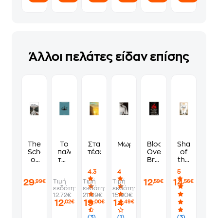
Άλλοι πελάτες είδαν επίσης
The
Το
Στα
Mωρίς
Blood
Shadow
School
παλάτι
τέσσερα
Over
of
of
του
Bright
the
Night
παγονιού
Haven
Wind
4.3
4
5
29
12
14
Τιμή
Τιμή
Τιμή
,99€
,59€
,56€
εκδότη:
εκδότη:
εκδότη:
12.72€
21.09€
15.90€
12
19
14
,02€
,00€
,49€
(3)
(1)
(3)