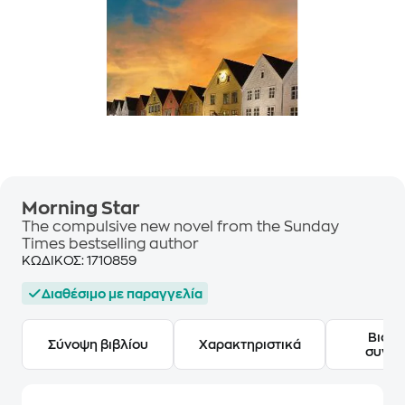
Morning Star
The compulsive new novel from the Sunday
Times bestselling author
ΚΩΔΙΚΟΣ:
1710859
Διαθέσιμο με παραγγελία
Βιογ
Σύνοψη βιβλίου
Χαρακτηριστικά
συγγ