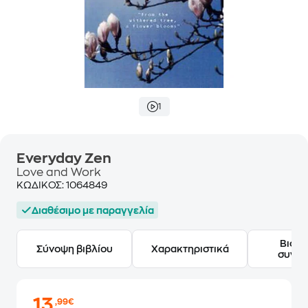
1
Everyday Zen
Love and Work
ΚΩΔΙΚΟΣ:
1064849
Διαθέσιμο με παραγγελία
Βιογ
Σύνοψη βιβλίου
Χαρακτηριστικά
συγγ
13
,99€