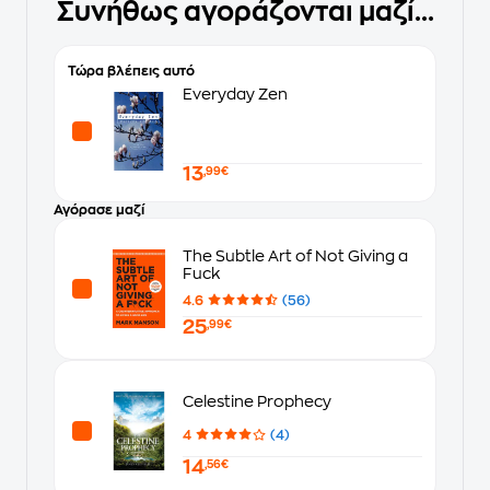
Συνήθως αγοράζονται μαζί...
Τώρα βλέπεις αυτό
Everyday Zen
13
,99€
Αγόρασε μαζί
The Subtle Art of Not Giving a
Fuck
4.6
(56)
25
,99€
Celestine Prophecy
4
(4)
14
,56€