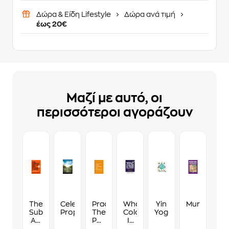
Δώρα & Είδη Lifestyle
Δώρα ανά τιμή
έως 20€
Μαζί με αυτό, οι
περισσότεροι αγοράζουν
The
Celestine
Practising
What
Yin
Murdoku
Subtle
Prophecy
The
Color
Yoga
Art
Power
Is
of
Of
Your