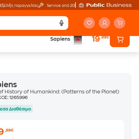
Εξέλιξη παραγγελίας
Service από 20'
19
,99€
Sapiens
ά
Έλα στον κόσμο
των ηχητικών βιβλίων
iens
ef History of Humankind: (Patterns of the Planet)
ΚΟΣ:
1265996
εσα Διαθέσιμο
19
,99€