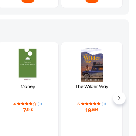
Money
The Wilder Way
4
(1)
5
(1)
7
19
,54€
,98€