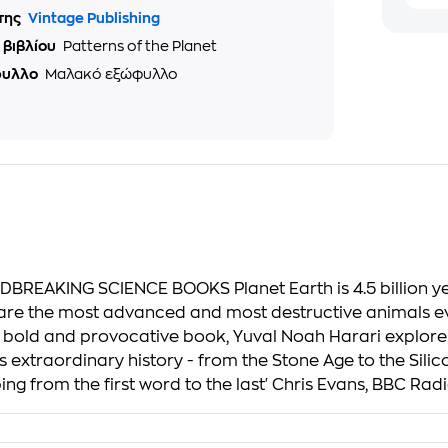
της
Vintage Publishing
 βιβλίου
Patterns of the Planet
φυλλο
Μαλακό εξώφυλλο
KING SCIENCE BOOKS Planet Earth is 4.5 billion years o
are the most advanced and most destructive animals eve
 bold and provocative book, Yuval Noah Harari explore
s extraordinary history - from the Stone Age to the Sili
ng from the first word to the last' Chris Evans, BBC Rad