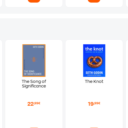
The Song of
The Knot
Significance
22
19
,99€
,99€