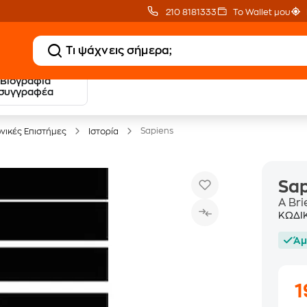
210 8181333
Το Wallet μου
Βιογραφία
20 € Public επιστροφή
Δωρεάν Μεταφορικ
συγγραφέα
με Snappi
με Public+ Delivery
Sapiens
νικές Επιστήμες
Ιστορία
Sap
A Bri
ΚΩΔΙ
Άμ