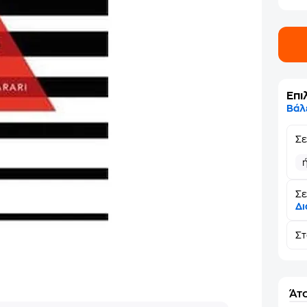
Επι
Βάλ
Σ
Σε
Δι
Σ
Άτο