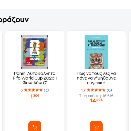
γοράζουν
Panini Αυτοκόλλητα
Πώς να τους λες να
Fifa World Cup 2026 1
πάνε να γ*μηθούνε
Φακελάκι (7
ευγενικά
Αυτοκόλλητα)
5
(3)
4.7
(6)
1
Τιμή εκδότη: 16.61€
,30€
14
,99€