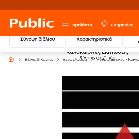
προϊόντα
υπηρεσίες
Σύνοψη βιβλίου
Χαρακτηριστικά
Καλοκαιρινές Εκπτώσεις
& Άπαιχτες Τιμές
Βιβλία & Κόμικς
Ξενόγλωσσα
Ανθρωπιστικές - Κοινω