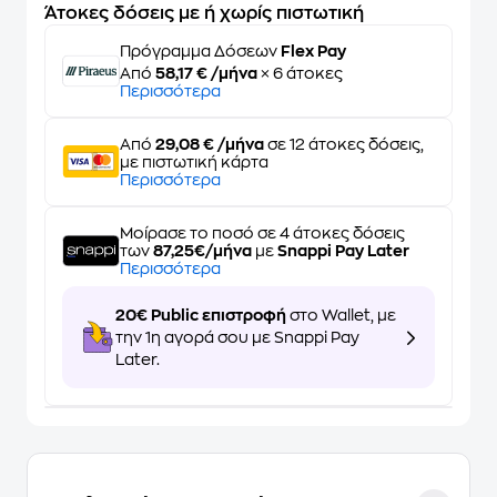
Άτοκες δόσεις με ή χωρίς πιστωτική
Πρόγραμμα Δόσεων
Flex Pay
Από
58,17 € /μήνα
× 6 άτοκες
Περισσότερα
Από
29,08 € /μήνα
σε 12 άτοκες δόσεις,
με πιστωτική κάρτα
Περισσότερα
Μοίρασε το ποσό σε 4 άτοκες δόσεις
των
87,25€/μήνα
με
Snappi Pay Later
Περισσότερα
20€ Public επιστροφή
στο Wallet, με
την 1η αγορά σου με Snappi Pay
Later.