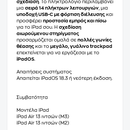
σχεδίαση
. Το πληκτρολόγιο περιλαμβάνει
μια
σειρά 14 πλήκτρων λειτουργιών
, μια
υποδοχή USB-C με φόρτιση διέλευσης
και
προσφέρει
προστασία εμπρός και πίσω
για το iPad σου. Η
σχεδίαση
αιωρούμενου στηρίγματος
προσαρμόζεται ομαλά σε
πολλές γωνίες
θέασης
και το
μεγάλο, γυάλινο trackpad
επεκτείνεται για να εργάζεσαι με το
iPadOS
.
Απαιτήσεις συστήματος
Απαιτείται iPadOS 18.3 ή νεότερη έκδοση.
Συμβατότητα
Μοντέλα iPad
iPad Air 13 ιντσών (M3)
iPad Air 13 ιντσών (M2)