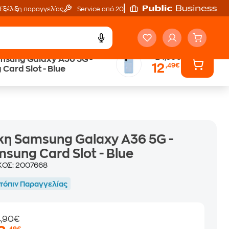
Εξέλιξη παραγγελίας
Service από 20'
24,90€
sung Galaxy A36 5G -
12
,49€
Trade & Save
Card Slot - Blue
επιστροφή κινητού
η Samsung Galaxy A36 5G -
sung Card Slot - Blue
ΚΟΣ:
2007668
τόπιν Παραγγελίας
4,90€