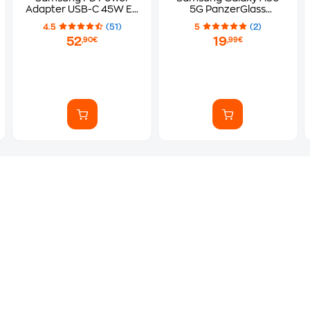
Adapter USB-C 45W EU
5G PanzerGlass
με Καλώδιο - Μαύρο
PGRNUWFG38083 -
4.5
(51)
5
(2)
Διάφανο
52
19
,90€
,99€