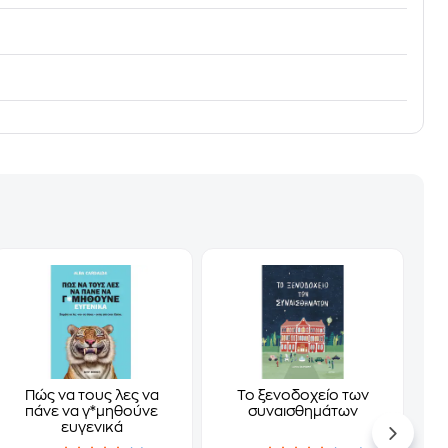
Πώς να τους λες να
Το ξενοδοχείο των
πάνε να γ*μηθούνε
συναισθημάτων
ευγενικά