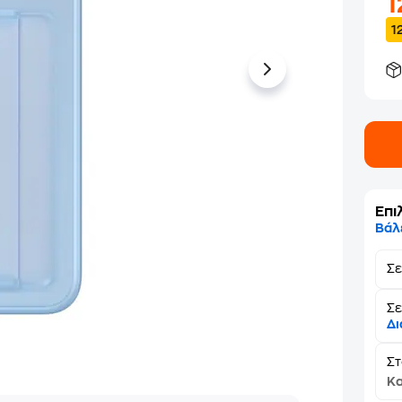
1
1
Επι
Βάλ
Σ
Σε
Δι
Σ
Κα