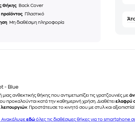
ς Θήκης
Back Cover
ό προϊόντος
Πλαστικό
Άτο
ηση
Μη διαθέσιμη πληροφορία
 - Blue
ή μιας ανθεκτικής θήκης που αντιμετωπίζει τις γρατζουνιές με
άν
που προκαλούνται κατά την καθημερινή χρήση. Διαθέτει
ελαφρύ 
λειτουργιών
. Προστάτευσε το κινητό σου με στυλ και αξιοπιστία!
Ανακάλυψε
εδώ
όλες τις διαθέσιμες θήκες για το smartphone σ