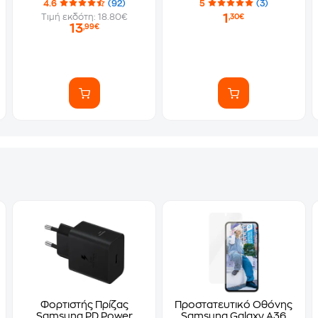
4.6
(92)
5
(3)
1
Τιμή εκδότη: 18.80€
,30€
13
,99€
Φορτιστής Πρίζας
Προστατευτικό Οθόνης
Samsung PD Power
Samsung Galaxy A36