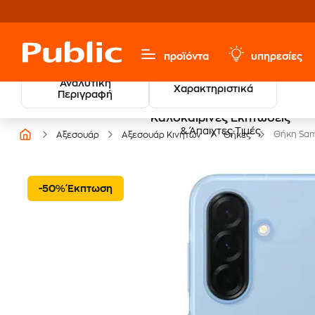
προϊόντα
υπηρεσίες
Αναλυτική
Χαρακτηριστικά
Περιγραφή
Καλοκαιρινές Εκπτώσεις
& Άπαιχτες Τιμές
Θήκη Sam
Αξεσουάρ
Αξεσουάρ Κινητών
Θήκες
-50% Έκπτωση