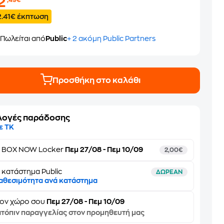
2
,49€
2.41€ έκπτωση
Πωλείται από
Public
+ 2 ακόμη Public Partners
Προσθήκη στο καλάθι
λογές παράδοσης
ε ΤΚ
ε
BOX NOW Locker
Πεμ 27/08 - Πεμ 10/09
2,00€
 κατάστημα Public
ΔΩΡΕΑΝ
αθεσιμότητα ανά κατάστημα
τον
χώρο σου
Πεμ 27/08 - Πεμ 10/09
τόπιν παραγγελίας στον προμηθευτή μας