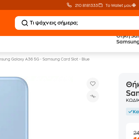
210 8181333
Το Wallet μου
Θήκη Sam
Δώρο ΑΙ courses
Δωρεάν BoxNow
Samsung 
αξίας 150€
για 1 χρόνο!
sung Galaxy A36 5G - Samsung Card Slot - Blue
Θήκ
Sam
ΚΩΔΙ
Κα
2