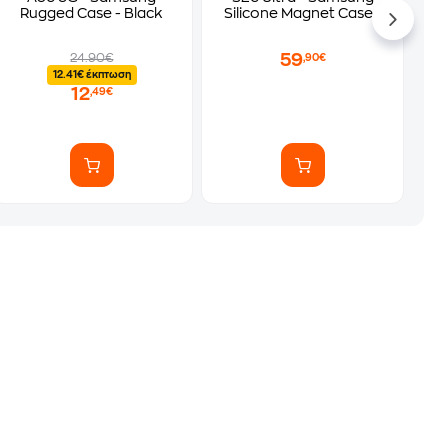
Rugged Case - Black
Silicone Magnet Case -
Black
59
24.90€
,90€
12.41€ έκπτωση
12
,49€