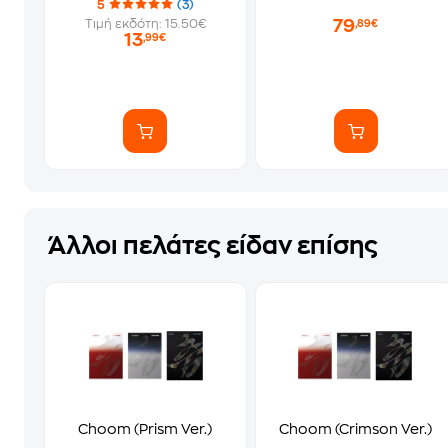
5
(3)
79
Τιμή εκδότη: 15.50€
,89€
13
,99€
Άλλοι πελάτες είδαν επίσης
Choom (Prism Ver.)
Choom (Crimson Ver.)