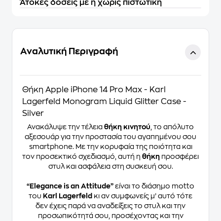
Άτοκες δόσεις με ή χωρίς πιστωτική
Αναλυτική Περιγραφή
Θήκη Apple iPhone 14 Pro Max - Karl
Lagerfeld Monogram Liquid Glitter Case -
Silver
Ανακάλυψε την τέλεια
θήκη κινητού
, το απόλυτο
αξεσουάρ για την προστασία του αγαπημένου σου
smartphone. Με την κορυφαία της ποιότητα και
τον προσεκτικό σχεδιασμό, αυτή η
θήκη
προσφέρει
στυλ και ασφάλεια στη συσκευή σου.
“Elegance is an Attitude”
είναι το διάσημο motto
του
Karl Lagerfeld
κι αν συμφωνείς μ’ αυτό τότε
δεν έχεις παρά να αναδείξεις το στυλ και την
προσωπικότητά σου, προσέχοντας και την