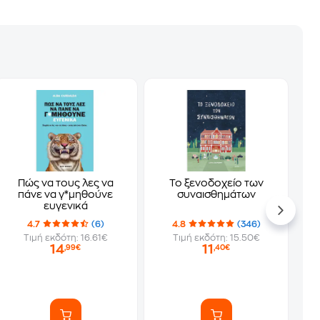
Πώς να τους λες να
Το ξενοδοχείο των
πάνε να γ*μηθούνε
συναισθημάτων
ευγενικά
4.7
(6)
4.8
(346)
Τιμή εκδότη: 16.61€
Τιμή εκδότη: 15.50€
14
11
,99€
,40€