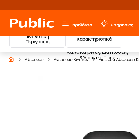
προϊόντα
υπηρεσίες
Αναλυτική
Χαρακτηριστικά
Περιγραφή
Καλοκαιρινές Εκπτώσεις
& Άπαιχτες Τιμές
Αξεσουάρ
Αξεσουάρ Κινητών
Διάφορα Αξεσουάρ Κ