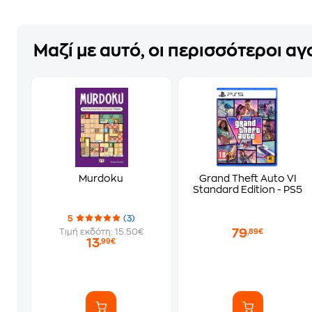
Μαζί με αυτό, οι περισσότεροι α
Murdoku
Grand Theft Auto VI
Standard Edition - PS5
5
(3)
79
Τιμή εκδότη: 15.50€
,89€
13
,99€