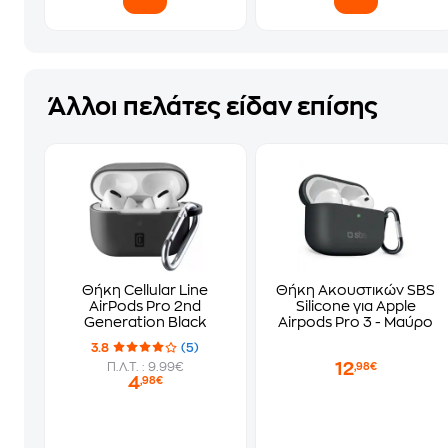
Άλλοι πελάτες είδαν επίσης
Θήκη Cellular Line
Θήκη Ακουστικών SBS
AirPods Pro 2nd
Silicone για Apple
Generation Black
Airpods Pro 3 - Μαύρο
3.8
(5)
12
Π.Λ.Τ. : 9.99€
,98€
4
,98€