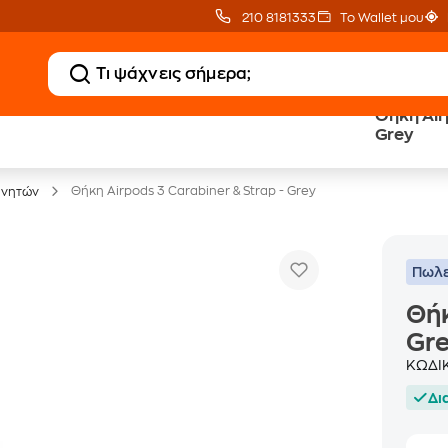
210 8181333
Το Wallet μου
Θήκη Air
Δώρο ΑΙ courses
Δωρεάν BoxNow
Grey
αξίας 150€
για 1 χρόνο!
Θήκη Airpods 3 Carabiner & Strap - Grey
ινητών
Πωλε
Θήκ
Gr
ΚΩΔΙ
Δι