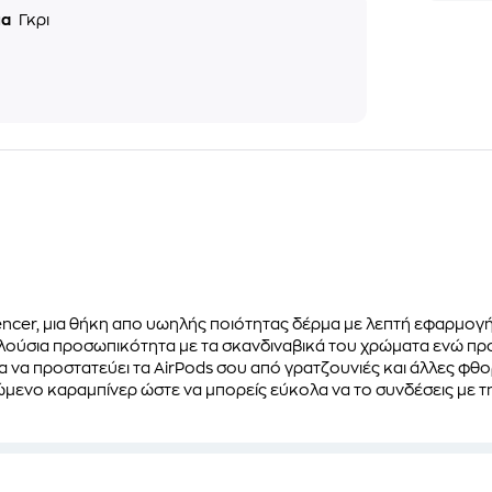
μα
Γκρι
encer, μια θήκη απο υωηλής ποιότητας δέρμα με λεπτή εφαρμογή
 πλούσια προσωπικότητα με τα σκανδιναβικά του χρώματα ενώ πρ
α να προστατεύει τα AirPods σου από γρατζουνιές και άλλες φθο
ώμενο καραμπίνερ ώστε να μπορείς εύκολα να το συνδέσεις με τ