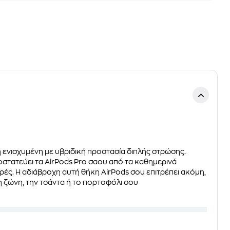
 ενισχυμένη με υβριδική προστασία διπλής στρώσης.
οστατεύει τα AirPods Pro σαου από τα καθημερινά
ρές. Η αδιάβροχη αυτή θήκη AirPods σου επιτρέπει ακόμη,
η ζώνη, την τσάντα ή το πορτοφόλι σου