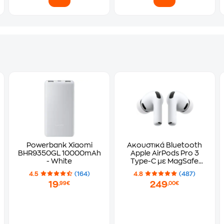
Powerbank Xiaomi
Ακουστικά Bluetooth
BHR9350GL 10000mAh
Apple AirPods Pro 3
- White
Type-C με MagSafe
Charging Case - White
4.5
(164)
4.8
(487)
19
249
,99€
,00€