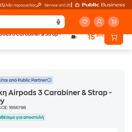
Εξέλιξη παραγγελίας
Service από 20'
pods 3 Carabiner & Strap -
15
,85€
Trade & Save
επιστροφή κινητού
ίται από Public Partner
η Airpods 3 Carabiner & Strap -
ey
ΚΟΣ:
1656798
αθέσιμο για αποστολή