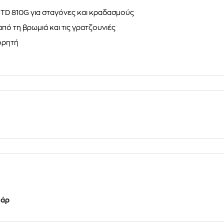
-STD 810G για σταγόνες και κραδασμούς
ό τη βρωμιά και τις γρατζουνιές
ορητή
υάρ