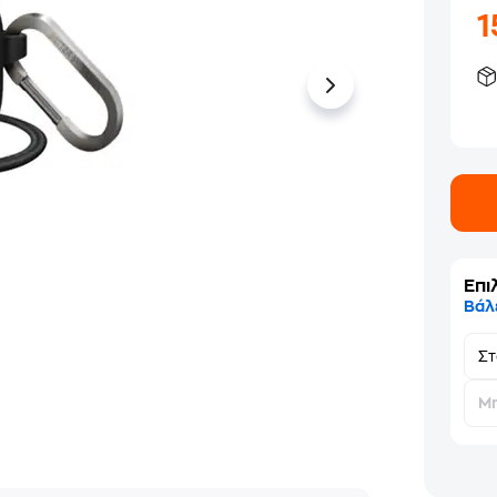
Επι
Βάλ
Σ
Μη