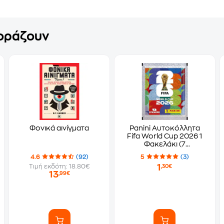
γοράζουν
Φονικά αινίγματα
Panini Αυτοκόλλητα
Fifa World Cup 2026 1
Φακελάκι (7
Αυτοκόλλητα)
4.6
(92)
5
(3)
1
Τιμή εκδότη: 18.80€
,30€
13
,99€