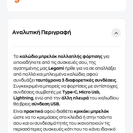
9
Αναλυτική Περιγραφή
To
καλώδιο μπρελόκ πολλαπλής φόρτισης
για
οποιαδήποτε από τις συσκευές σου, της
αγαπημένης μας
Legami
ήρθε για να σε απαλλάξει
από πολλά και μπλεγμένα καλώδια, αφού
συνδυάζει
ταυτόχρονα 3 διαφορετικές συνδέσεις
.
Συγκεκριμένα μπορείς να φορτίσεις με αντίστοιχες
συνδέσεις συμβατές με
Type-C, Micro Usb,
Lightning
, ενώ από την
άλλη πλευρά
του καλωδίου
θα βρεις
σύνδεση USB.
Είναι
πρακτικό
αφού διαθέτει
κρικάκι μπρελόκ
ώστε να το κρεμάσεις στα κλειδιά ή στην τσάντα
σου και οι συνδεσιμότητές του ικανοποιούν τις
περισσότερες συσκευές κάτι που το κάνει ιδανικό