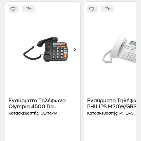
Ενσύρματο Τηλέφωνο
Ενσύρματο Τηλέφω
Olympia 4500 Για
PHILIPS M20W/GRS -
Ηλικιωμένους - Black
Λευκό
Κατασκευαστής:
OLYMPIA
Κατασκευαστής:
PHILIPS