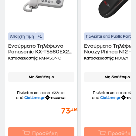
+1
Άπαιχτη Τιμή
Πωλείται από Public Partne
Ενσύρματο Τηλέφωνο
Ενσύρματο Τηλέφω
Panasonic KX-TS560EX2W
Noozy Phinea N12 - 
- Λευκό
Κατασκευαστής:
PANASONIC
Κατασκευαστής:
NOOZY
Μη διαθέσιμο
Μη διαθέσιμο
Πωλείται και αποστέλλεται
Πωλείται και αποστέλλε
από
Ciel4me.gr
από
Ciel4me.gr
73
,41€
Προσθήκη
Προσθήκη