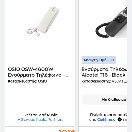
+1
Άπαιχτη Τιμή
OSIO OSW-4600W
Ενσύρματο Τηλέφω
Ενσύρματο Τηλέφωνο -
Alcatel T16 - Black
Λευκό
Κατασκευαστής:
OSIO
Κατασκευαστής:
ALCATEL
Μη διαθέσιμο
Πωλείται και αποστέλλε
Πωλείται από
Public
από
Ciel4me.gr
+ 2 ακόμα Public Partners
,99€