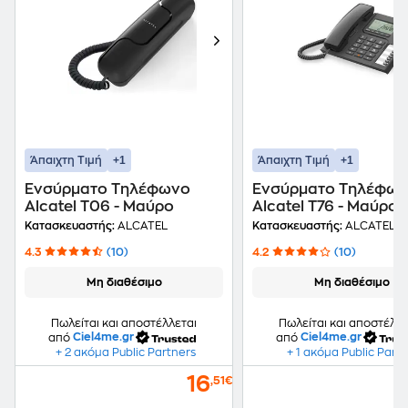
+1
+1
Άπαιχτη Τιμή
Άπαιχτη Τιμή
Ενσύρματο Τηλέφωνο
Ενσύρματο Τηλέφω
Alcatel T06 - Μαύρο
Alcatel T76 - Μαύρο
Κατασκευαστής:
ALCATEL
Κατασκευαστής:
ALCATEL
4.3
(10)
4.2
(10)
Μη διαθέσιμο
Μη διαθέσιμο
Πωλείται και αποστέλλεται
Πωλείται και αποστέλλε
από
Ciel4me.gr
από
Ciel4me.gr
+ 2 ακόμα Public Partners
+ 1 ακόμα Public Part
16
,51€