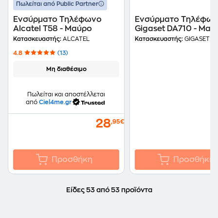
Πωλείται από Public Partner
Ενσύρματο Τηλέφωνο
Ενσύρματο Τηλέφω
Alcatel T58 - Μαύρο
Gigaset DA710 - Μαύ
Κατασκευαστής:
ALCATEL
Κατασκευαστής:
GIGASET
4.8
(13)
Μη διαθέσιμο
Πωλείται και αποστέλλεται
από
Ciel4me.gr
28
,95€
Προσθήκη
Προσθήκη
Είδες 53 από 53 προϊόντα