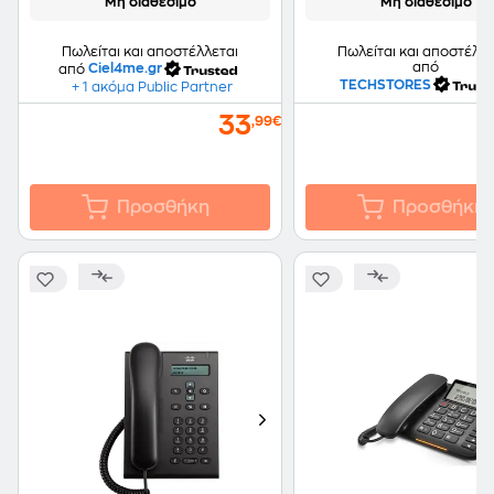
Μη διαθέσιμο
Μη διαθέσιμο
Πωλείται και αποστέλλεται
Πωλείται και αποστέλλε
από
από
Ciel4me.gr
TECHSTORES
+ 1 ακόμα Public Partner
33
3
,99€
Προσθήκη
Προσθήκη