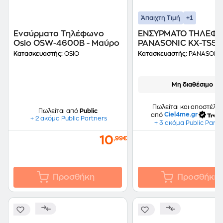
+1
Άπαιχτη Τιμή
Ενσύρματο Τηλέφωνο
ENΣΥΡΜΑΤΟ ΤΗΛΕΦ
Osio OSW-4600B - Μαύρο
PANASONIC KX-TS5
Κατασκευαστής:
OSIO
Κατασκευαστής:
PANASONI
Μη διαθέσιμο
Πωλείται και αποστέλλε
Πωλείται από
Public
από
Ciel4me.gr
+ 2 ακόμα Public Partners
+ 3 ακόμα Public Partn
10
,99€
Προσθήκη
Προσθήκη