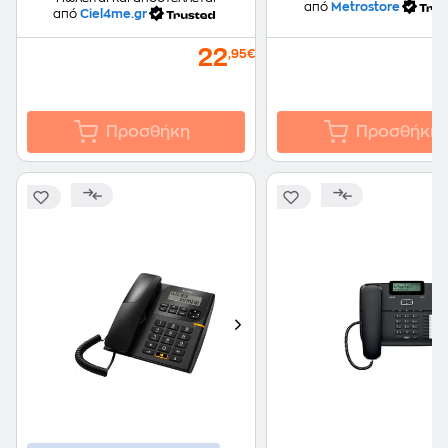
από
Metrostore
από
Ciel4me.gr
22
,95€
Προσθήκη
Προσθήκη