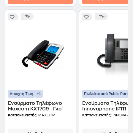
+1
Άπαιχτη Τιμή
Πωλείται από Public Partne
Ενσύρματο Τηλέφωνο
Ενσύρματο Τηλέφω
Maxcom KXT709 - Γκρί
Innovaphone IP111 -
Μαύρο
Κατασκευαστής:
MAXCOM
Κατασκευαστής:
INNOVAPH