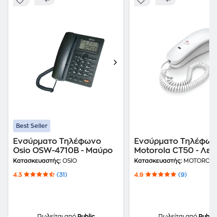
Best Seller
Ενσύρματο Τηλέφωνο
Ενσύρματο Τηλέφω
Osio OSW-4710B - Μαύρο
Motorola CT50 - Λευ
Κατασκευαστής:
OSIO
Κατασκευαστής:
MOTOROL
4.3
(31)
4.9
(9)
Πωλείται από
Public
Πωλείται από
Public