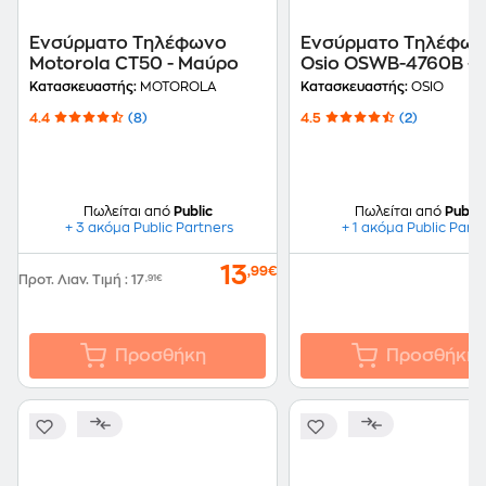
Ενσύρματο Τηλέφωνο
Ενσύρματο Τηλέφω
Motorola CT50 - Μαύρο
Osio OSWB-4760B -
Μαύρο
Κατασκευαστής:
MOTOROLA
Κατασκευαστής:
OSIO
4.4
(8)
4.5
(2)
Πωλείται από
Public
Πωλείται από
Public
+ 3 ακόμα Public Partners
+ 1 ακόμα Public Part
13
,99€
Προτ. Λιαν. Τιμή
:
17
,91€
Προσθήκη
Προσθήκη