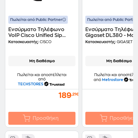
Πωλείται από Public Partner
Πωλείται από Public Partne
Ενσύρματο Τηλέφωνο
Ενσύρματο Τηλέφω
VoIP Cisco Unified Sip
Gigaset DL380 - Μα
Phone 3905 - Black
Κατασκευαστής:
CISCO
Κατασκευαστής:
GIGASET
Μη διαθέσιμο
Μη διαθέσιμο
Πωλείται και αποστέλλεται
Πωλείται και αποστέλλε
από
από
Metrostore
TECHSTORES
189
,21€
Προσθήκη
Προσθήκη