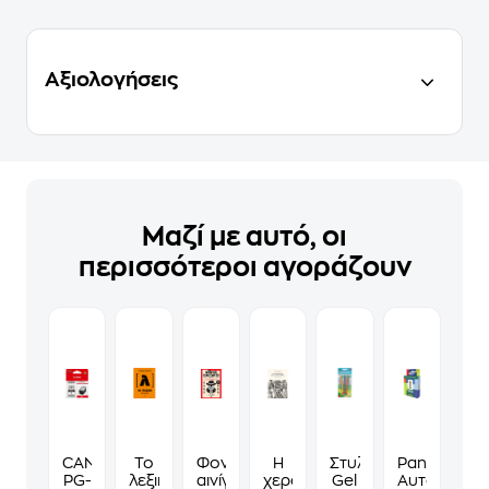
Αξιολογήσεις
Μαζί με αυτό, οι
περισσότεροι αγοράζουν
CANON
Το
Φονικά
Η
Στυλό
Panini
PG-
λεξικό
αινίγματα
χερσόνησος
Gel
Αυτοκόλλη