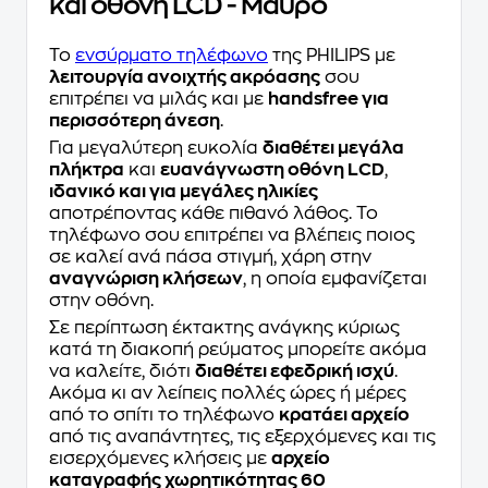
και οθόνη LCD - Μαύρο
Το
ενσύρματο τηλέφωνο
της PHILIPS με
λειτουργία ανοιχτής ακρόασης
σου
επιτρέπει να μιλάς και με
handsfree για
περισσότερη άνεση
.
Για μεγαλύτερη ευκολία
διαθέτει μεγάλα
πλήκτρα
και
ευανάγνωστη οθόνη LCD
,
ιδανικό και για μεγάλες ηλικίες
αποτρέποντας κάθε πιθανό λάθος. Το
τηλέφωνο σου επιτρέπει να βλέπεις ποιος
σε καλεί ανά πάσα στιγμή, χάρη στην
αναγνώριση κλήσεων
, η οποία εμφανίζεται
στην οθόνη.
Σε περίπτωση έκτακτης ανάγκης κύριως
κατά τη διακοπή ρεύματος μπορείτε ακόμα
να καλείτε, διότι
διαθέτει εφεδρική ισχύ
.
Ακόμα κι αν λείπεις πολλές ώρες ή μέρες
από το σπίτι το τηλέφωνο
κρατάει αρχείο
από τις αναπάντητες, τις εξερχόμενες και τις
εισερχόμενες κλήσεις με
αρχείο
καταγραφής χωρητικότητας 60