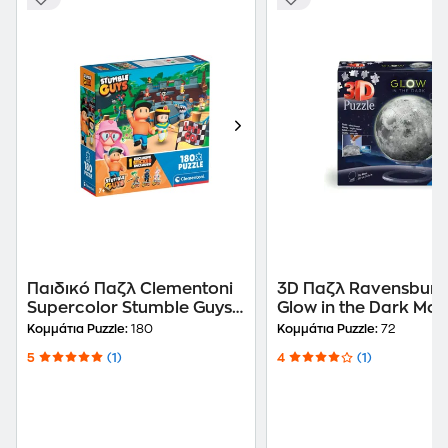
Παιδικό Παζλ Clementoni
3D Παζλ Ravensburg
Supercolor Stumble Guys
Glow in the Dark Moo
(180 Κομμάτια)
Κομμάτια)
Κομμάτια Puzzle:
180
Κομμάτια Puzzle:
72
5
(1)
4
(1)