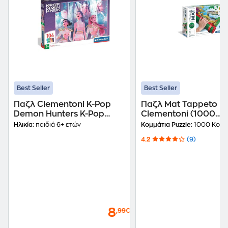
Best Seller
Best Seller
Παζλ Clementoni K-Pop
Παζλ Mat Tappeto
Demon Hunters K-Pop
Clementoni (1000
Demon Hunters Shining
Κομμάτια)
Ηλικία:
παιδιά 6+ ετών
Κομμάτια Puzzle:
1000 Κομμ
Stars (104 Κομμάτια)
4.2
(9)
8
,99€