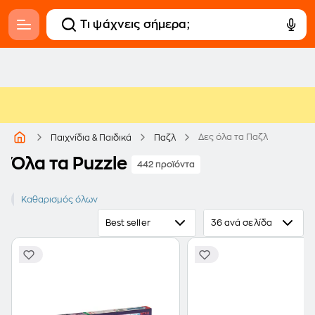
Δες όλα τα Παζλ
Παιχνίδια & Παιδικά
Παζλ
Όλα τα Puzzle
442 προϊόντα
5+ ετών
Καθαρισμός όλων
6+ ετών
7+ ετών
Best seller
36 ανά σελίδα