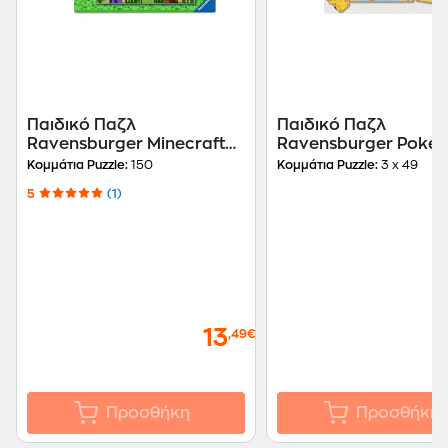
Παιδικό Παζλ
Παιδικό Παζλ
Ravensburger Minecraft
Ravensburger Poké
(150XXL Κομμάτια)
Pikachu (3x49 Κομμά
Κομμάτια Puzzle:
150
Κομμάτια Puzzle:
3 x 49
5
(1)
13
,49€
Προσθήκη
Προσθήκη