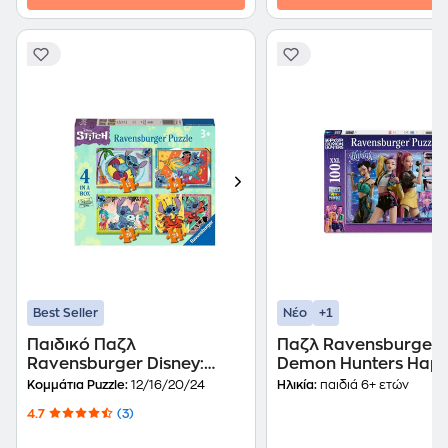
+1
Best Seller
Νέο
Παιδικό Παζλ
Παζλ Ravensburger 
Ravensburger Disney:
Demon Hunters Hap
Stitch (12/16/20/24
Fans, Happy Honmo
Κομμάτια Puzzle:
12/16/20/24
Ηλικία:
παιδιά 6+ ετών
Κομμάτια)
(100 Κομμάτια)
4.7
(3)