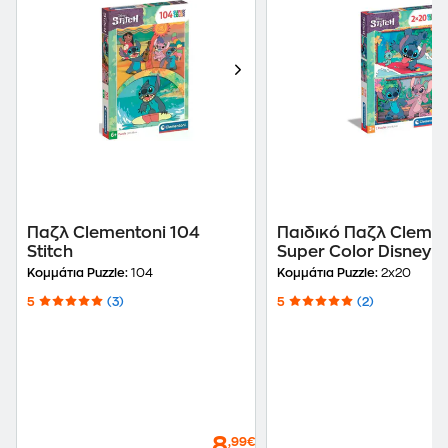
Παζλ Clementoni 104
Παιδικό Παζλ Clemen
Stitch
Super Color Disney S
(2x20 Κομμάτια)
Κομμάτια Puzzle:
104
Κομμάτια Puzzle:
2x20
5
(3)
5
(2)
8
,99€