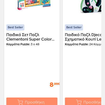
Best Seller
Best Seller
Παιδικό Σετ Παζλ
Παιδικό Παζλ Djeco 
Clementoni Super Color
Σχηματικό Κουτί Leo
Disney Stich (3x48
Πάντα (24 Κομμάτια)
Κομμάτια Puzzle:
3 x 48
Κομμάτια Puzzle:
24 Κομμάτ
Κομμάτια)
8
,99€
Προσθήκη
Προσθήκη