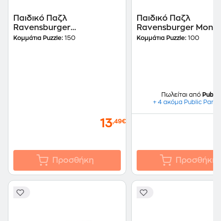
Παιδικό Παζλ
Παιδικό Παζλ
Ravensburger
Ravensburger Monst
Dreamworks: Dragons &
Minecraft (100XXL
Κομμάτια Puzzle:
150
Κομμάτια Puzzle:
100
Heroes (150XXL Κομμάτια)
Κομμάτια)
Πωλείται από
Public
+ 4 ακόμα Public Partn
13
,49€
Προσθήκη
Προσθήκη