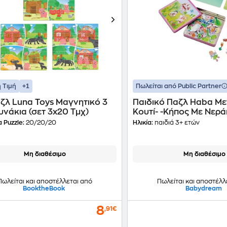
+1
 Τιμή
Πωλείται από Public Partner
ζλ Luna Toys Μαγνητικό 3
Παιδικό Παζλ Haba Με
νάκια (σετ 3x20 Τμχ)
Κουτί- -Κήπος Με Νερά
Μάγνητες (96 Κομμάτι
 Puzzle:
20/20/20
Ηλικία:
παιδιά 3+ ετών
Μη διαθέσιμο
Μη διαθέσιμο
Πωλείται και αποστέλλεται από
Πωλείται και αποστέλλ
BooktheBook
Babydream
8
,91€