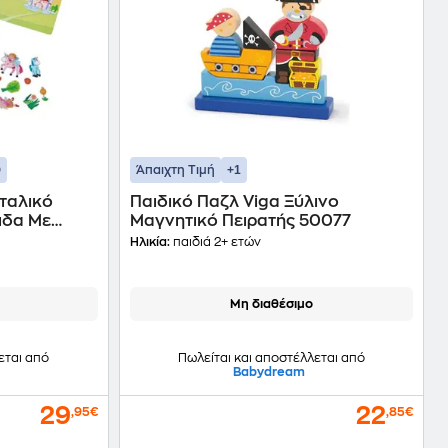
+1
Άπαιχτη Τιμή
ταλικό
Παιδικό Παζλ Viga Ξύλινo
ιδα Με
Μαγνητικό Πειρατής 50077
α)
Ηλικία:
παιδιά 2+ ετών
Μη διαθέσιμο
εται από
Πωλείται και αποστέλλεται από
Babydream
29
22
,95€
,85€