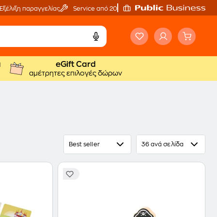
Εξέλιξη παραγγελίας
Service από 20'
ά
eGift Card
αμέτρητες επιλογές δώρων
Best seller
36 ανά σελίδα