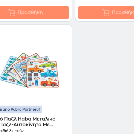
Προσθήκη
Προσθήκ
ι από Public Partner
κό Παζλ Haba Μεταλικό
-Παζλ-Αυτοκίνητα Με
ες (112 Κομμάτια)
αιδιά 3+ ετών