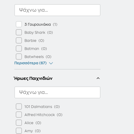
3 Γουρουνάκια
Baby Shark
Barbie
Batman
Batwheels
Περισσότερα (67)
Ήρωες Παιχνιδιών
101 Dalmatians
Alfred Hitchcock
Alice
Amy