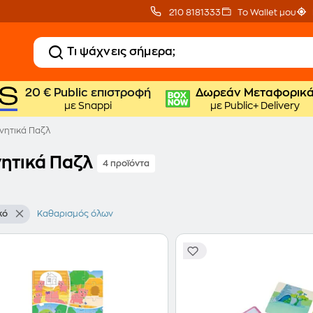
210 8181333
Το Wallet μου
20 € Public επιστροφή
Δωρεάν Μεταφορικ
με Snappi
με Public+ Delivery
νητικά Παζλ
ητικά Παζλ
4 προϊόντα
κό
Καθαρισμός όλων