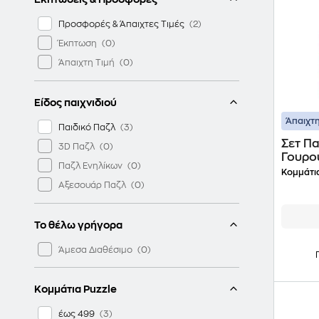
Προσφορές & Άπαιχτες Τιμές
Έκπτωση
Άπαιχτη Τιμή
Είδος παιχνιδιού
Άπαιχτη
Παιδικό Παζλ
Σετ Πα
3D Παζλ
Γουρου
Παζλ Ενηλίκων
Κομμάτια
Αξεσουάρ Παζλ
Το θέλω γρήγορα
Άμεσα Διαθέσιμο
Κομμάτια Puzzle
έως 499