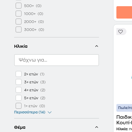
500+
1000+
2000+
3000+
Ηλικία
2+ ετών
3+ ετών
4+ ετών
5+ ετών
1+ ετών
Πωλείτα
Περισσότερα (14)
Παιδι
Κουτί
Θέμα
Μάγνητ
Ηλικία:
π