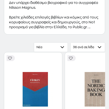
Δεν υπάρχει διαθέσιμο βιογραφικό για το συγγραφέα
Nilsson Magnus.
Βρείτε χιλιάδες επιλογές βιβλίων και κόμικς από τους
κορυφαίους συγγραφείς και δημιουργούς, στο Νο1
προορισμό για βιβλία στην Ελλάδα, το Public.gr.
Προτεινόμενες κατηγορίες βιβλίων:
Ελληνόγλωσσα
Βιβλία
,
Ξενόγλωσσα Βιβλία
,
Κόμικς
Νέα
36 ανά σελίδα