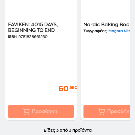
FAVIKEN: 4015 DAYS,
Nordic Baking Book
BEGINNING TO END
Συγγραφέας:
Magnus Nilsso
ISBN:
9781838661250
60
,99€
Προσθήκη
Προσθήκη
Είδες 3 από 3 προϊόντα