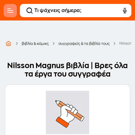
Nilsson
βιβλία & κόμικς
συγγραφείς & τα βιβλία τους
Nilsson Magnus βιβλία | Βρες όλα
τα έργα του συγγραφέα