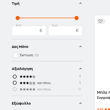
Τιμή
Από
Έως
€
€
Δες Μόνο
Έκπτωση
Αξιολόγηση
1
1
και πάνω
0
και πάνω
Μπλε 
Συγγραφ
Εξώφυλλο
4.67