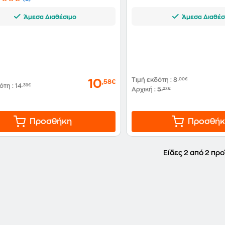
Άμεσα Διαθέσιμο
Άμεσα Διαθέσ
Τιμή εκδότη
:
8
,00€
10
,58€
δότη
:
14
,39€
Αρχική
:
5
,27€
Προσθήκη
Προσθήκ
Είδες 2 από 2 προ