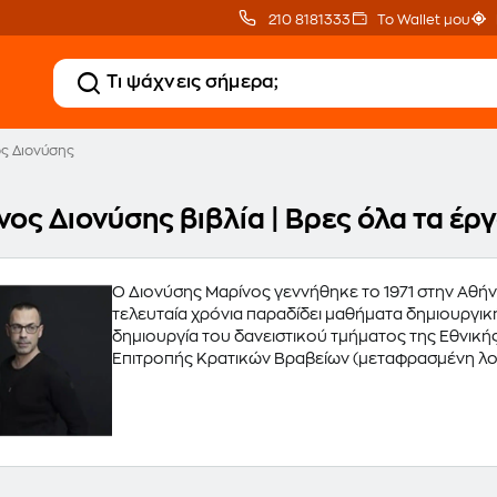
210 8181333
Το Wallet μου
ς Διονύσης
νος Διονύσης βιβλία | Βρες όλα τα έ
O Διονύσης Μαρίνος γεννήθηκε το 1971 στην Αθήνα
τελευταία χρόνια παραδίδει μαθήματα δημιουργικ
δημιουργία του δανειστικού τμήματος της Εθνικής 
Επιτροπής Κρατικών Βραβείων (μεταφρασμένη λο