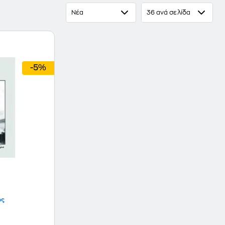
Νέα
36 ανά σελίδα
-5%
ος