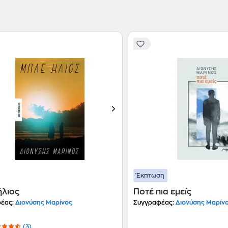
Έκπτωση
ήλιος
Ποτέ πια εμείς
έας:
Διονύσης Μαρίνος
Συγγραφέας:
Διονύσης Μαρίν
(3)