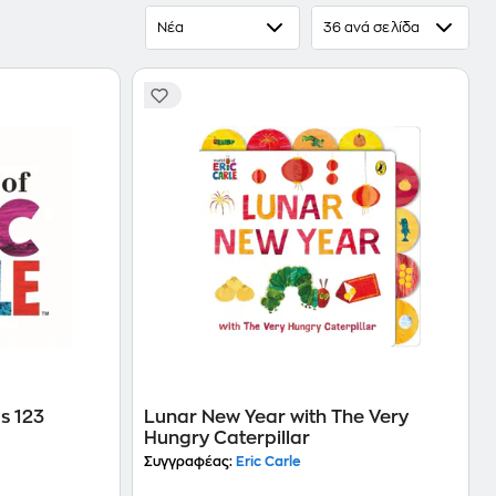
Νέα
36 ανά σελίδα
μουσεία στην Ιαπωνία, όπου είδε τον τρόπο και τον
ο είδος τέχνης.
s 123
Lunar New Year with The Very
Hungry Caterpillar
Συγγραφέας:
Eric Carle