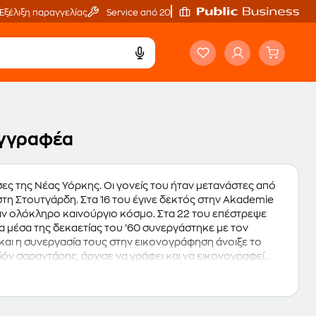
Εξέλιξη παραγγελίας
Service από 20'
συγγραφέα
σες της Νέας Υόρκης. Οι γονείς του ήταν μετανάστες από
 στη Στουτγάρδη. Στα 16 του έγινε δεκτός στην Akademie
έναν ολόκληρο καινούργιο κόσμο. Στα 22 του επέστρεψε
 μέσα της δεκαετίας του ’60 συνεργάστηκε με τον
 και η συνεργασία τους στην εικονογράφηση άνοιξε το
δόν σαραντάρης, άρχισε να γράφει και να εικονογραφεί
ο "Μια κάμπια πολύ πεινασμένη". Το βιβλίο αυτό, που
κρά παιδιά ότι γρήγορα θα μεγαλώσουν και θα ανοίξουν τα
εταφραστεί στις περισσότερες γλώσσες του κόσμου, έχουν
άσεις της οικολογίας και την αισθητοποίησή τους για τα