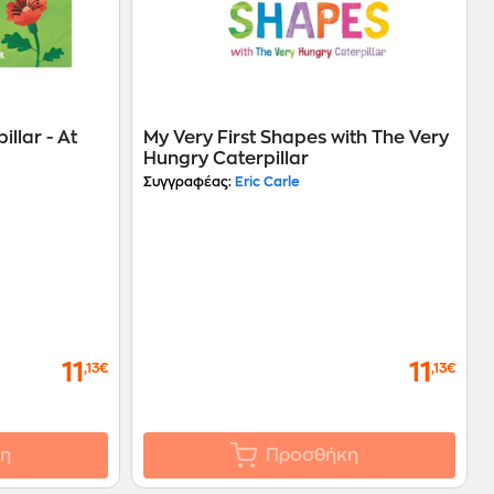
llar - At
My Very First Shapes with The Very
Hungry Caterpillar
Συγγραφέας:
Eric Carle
11
11
,13€
,13€
η
Προσθήκη