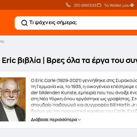
210 8181333
Το Wallet μου
ric
 Eric βιβλία | Βρες όλα τα έργα του 
O Eric Carle (1929-2021) γεννήθηκε στις Συρακού
τη Γερμανία και, το 1935, η οικογένεια επέστρεψε
der bildenden Kunste, εμπειρία που του άνοιξε 
στη Νέα Υόρκη όπου εργάστηκε ως γραφίστας. Στα
σπουδαίο παιδαγωγό και συγγραφέα Bill Martin Jr
δρόμο για την πραγματική καριέρα του Carle. Σχε
παιδικά βιβλία -ανάμεσα τους και το δημοφιλέστατ
Διάβασε περισσότερα
ουσιαστικά μιλάει για την ελπίδα, βεβαιώνει τα μι
δικά τους φτερά. Όλα του τα βιβλία, που έχουν μ
επίσης σχέση με τη φύση, το ζωικό βασίλειο, τις β