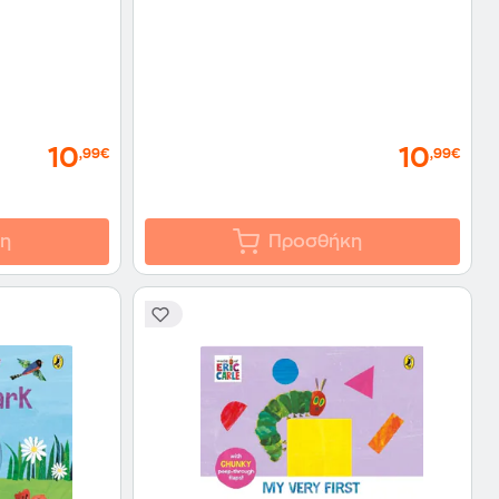
10
10
,99€
,99€
η
Προσθήκη