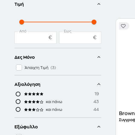
Τιμή
Από
Έως
€
€
Δες Μόνο
Άπαιχτη Τιμή
Αξιολόγηση
19
43
και πάνω
44
και πάνω
Brown 
Συγγραφ
Εξώφυλλο