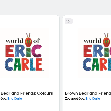
παιδιά. To 2002, μαζί με τη σύζυγό του Barbara, ίδρυσε το Eric Carle Picture Museum of Picture Book Art
στη Μασσαχουσέτη, εμπνευσμένος από αντίστοιχα 
σεβασμό με τον οποίο παρουσιαζόταν εκεί αυτό τ
Bear and Friends: Colours
Brown Bear and Friend
έας:
Eric Carle
Συγγραφέας:
Eric Carle