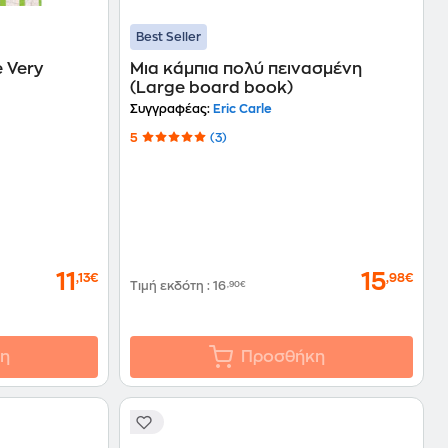
Best Seller
e Very
Μια κάμπια πολύ πεινασμένη
(Large board book)
Συγγραφέας:
Eric Carle
5
(3)
11
15
,13€
,98€
Τιμή εκδότη
:
16
,90€
η
Προσθήκη