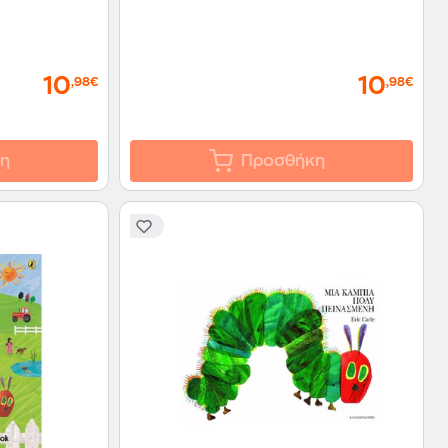
10
10
,98€
,98€
η
Προσθήκη