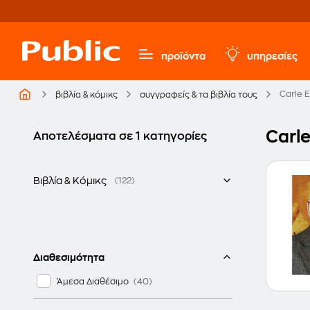
προϊόντα
υπηρεσίες
Carle E
βιβλία & κόμικς
συγγραφείς & τα βιβλία τους
Carle
Αποτελέσματα σε 1 κατηγορίες
Βιβλία & Κόμικς
(122)
Ξενόγλωσσα
Παιδικά - Νεανικά βιβλία
Διαθεσιμότητα
Άμεσα Διαθέσιμο