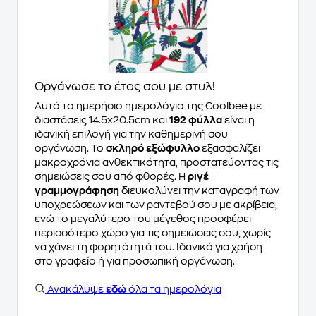
Οργάνωσε το έτος σου με στυλ!
Αυτό το ημερήσιο ημερολόγιο της Coolbee με
διαστάσεις 14.5x20.5cm και
192 φύλλα
είναι η
ιδανική επιλογή για την καθημερινή σου
οργάνωση. Το
σκληρό εξώφυλλο
εξασφαλίζει
μακροχρόνια ανθεκτικότητα, προστατεύοντας τις
σημειώσεις σου από φθορές. Η
ριγέ
γραμμογράφηση
διευκολύνει την καταγραφή των
υποχρεώσεων και των ραντεβού σου με ακρίβεια,
ενώ το μεγαλύτερο του μέγεθος προσφέρει
περισσότερο χώρο για τις σημειώσεις σου, χωρίς
να χάνει τη φορητότητά του. Ιδανικό για χρήση
στο γραφείο ή για προσωπική οργάνωση.
Ανακάλυψε
εδώ
όλα τα ημερολόγια