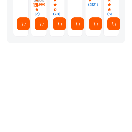
15.50€
PS5
Silver
Φακελάκι
13
(2121)
,99€
(7
Αυτοκόλλητ
(3)
(78)
(3)