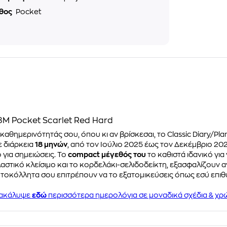
θος
Pocket
Μ Pocket Scarlet Red Hard
 καθημερινότητάς σου, όπου κι αν βρίσκεσαι, το Classic Diary/
ε διάρκεια
18 μηνών
, από τον Ιούλιο 2025 έως τον Δεκέμβριο 202
για σημειώσεις. Το
compact μέγεθός του
το καθιστά ιδανικό για 
ελαστικό κλείσιμο και το κορδελάκι-σελιδοδείκτη, εξασφαλίζουν α
υτοκόλλητα σου επιτρέπουν να το εξατομικεύσεις όπως εσύ επιθυ
ακάλυψε
εδώ
περισσότερα ημερολόγια σε μοναδικά σχέδια & χρ