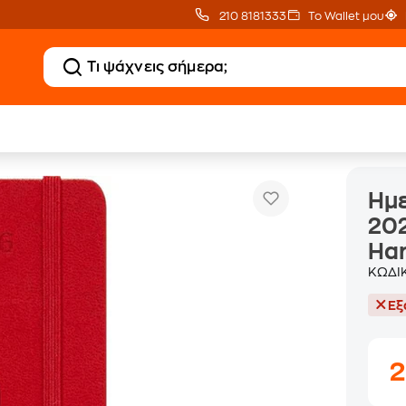
210 8181333
Το Wallet μου
Ημερολόγιο Εβδομαδιαίο Moleskine 2025-2026 18Μ Pocket Scar
όγια
Ημε
202
Ha
ΚΩΔΙ
Εξ