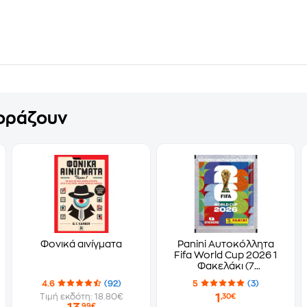
γοράζουν
Φονικά αινίγματα
Panini Αυτοκόλλητα
Fifa World Cup 2026 1
Φακελάκι (7
Αυτοκόλλητα)
4.6
(92)
5
(3)
1
Τιμή εκδότη: 18.80€
,30€
,99€