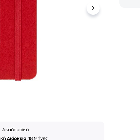
ς
Ακαδημαϊκό
ική Διάρκεια
18 Μήνες