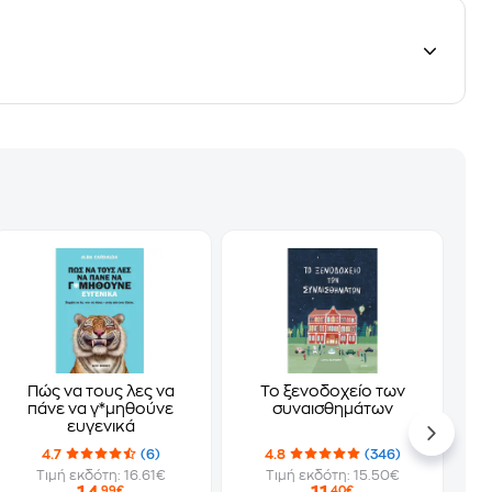
Πώς να τους λες να
Το ξενοδοχείο των
πάνε να γ*μηθούνε
συναισθημάτων
ευγενικά
4.7
(6)
4.8
(346)
Τιμή εκδότη: 16.61€
Τιμή εκδότη: 15.50€
,99€
,40€