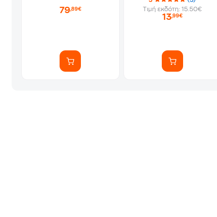
5
(3)
79
Τιμή εκδότη: 15.50€
,89€
13
,99€