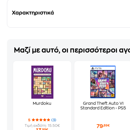
Χαρακτηριστικά
Μαζί με αυτό, οι περισσότεροι α
Murdoku
Grand Theft Auto VI
Standard Edition - PS5
5
(3)
79
Τιμή εκδότη: 15.50€
,89€
,99€