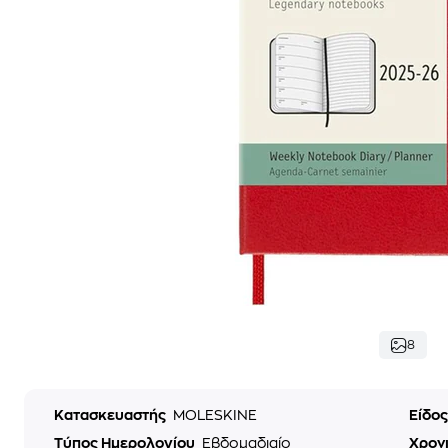
8
Κατασκευαστής
MOLESKINE
Είδο
Τύπος Ημερολογίου
Εβδομαδιαίο
Χρον