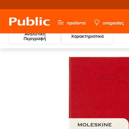
προϊόντα
υπηρεσίες
Αναλυτική
Χαρακτηριστικά
Περιγραφή
Χαρτικά & Γραφική Ύλη
Ημερολόγια
Όλα Τα Ημερολ