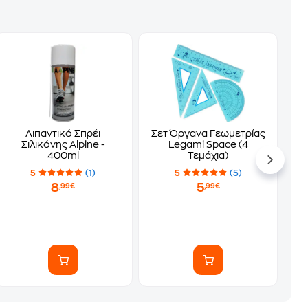
Λιπαντικό Σπρέι
Σετ Όργανα Γεωμετρίας
Σιλικόνης Alpine -
Legami Space (4
400ml
Τεμάχια)
5
(1)
5
(5)
8
5
,99€
,99€