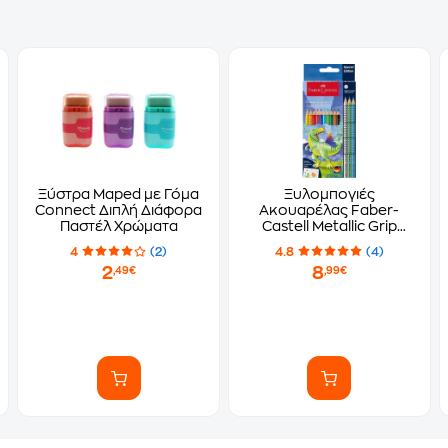
Ξύστρα Maped με Γόμα
Ξυλομπογιές
Connect Διπλή Διάφορα
Ακουαρέλας Faber-
Παστέλ Χρώματα
Castell Metallic Grip
Δεινόσαυροι
4
(2)
4.8
(4)
2
8
,49€
,99€