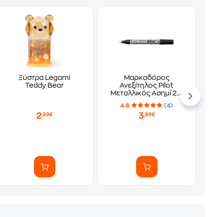
Ξύστρα Legami
Μαρκαδόρος
Teddy Bear
Ανεξίτηλος Pilot
Mεταλλικός Ασημί 2.0
mm
4.8
(4)
2
3
,99€
,99€