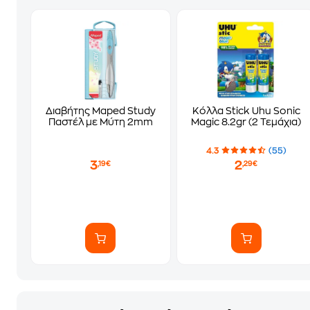
Διαβήτης Maped Study
Κόλλα Stick Uhu Sonic
Παστέλ με Μύτη 2mm
Magic 8.2gr (2 Τεμάχια)
4.3
(55)
3
2
,19€
,29€