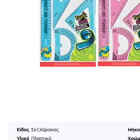
Είδος
Σετ,Χάρακας
Μήκ
Υλικό
Πλαστικό
Χρώ