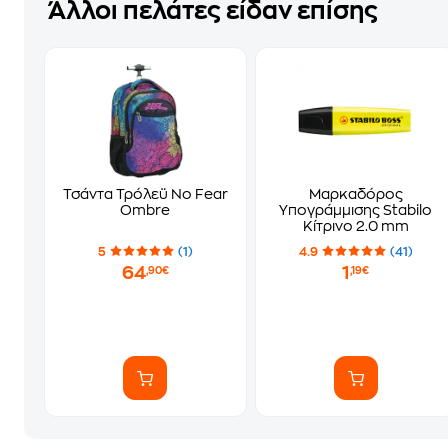
Άλλοι πελάτες είδαν επίσης
Τσάντα Τρόλεϋ No Fear
Μαρκαδόρος
Ombre
Υπογράμμισης Stabilo
Κίτρινο 2.0 mm
5
(1)
4.9
(41)
64
1
,90€
,19€