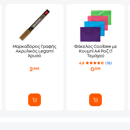
Μαρκαδόρος Γραφής
Φάκελος Coolbee με
Ακρυλικός Legami
Κουμπί Α4 Ροζ (1
Χρυσό
Τεμάχιο)
4.6
(16)
2
0
,99€
,50€