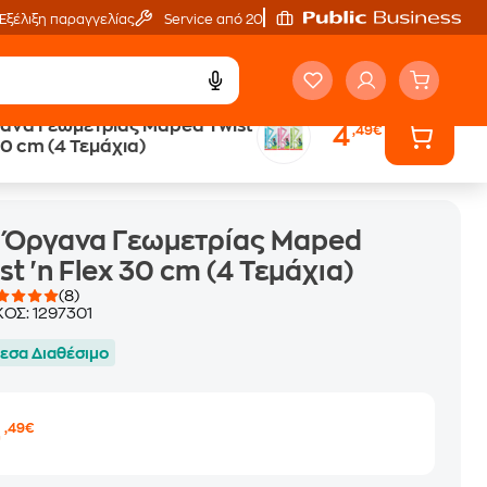
Εξέλιξη παραγγελίας
Service από 20'
ανα Γεωμετρίας Maped Twist
4
,49€
30 cm (4 Τεμάχια)
τ Όργανα Γεωμετρίας Maped
st 'n Flex 30 cm (4 Τεμάχια)
(8)
ΚΟΣ:
1297301
εσα Διαθέσιμο
4
,49€