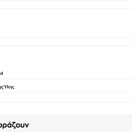
d
ής Ύλης
γοράζουν