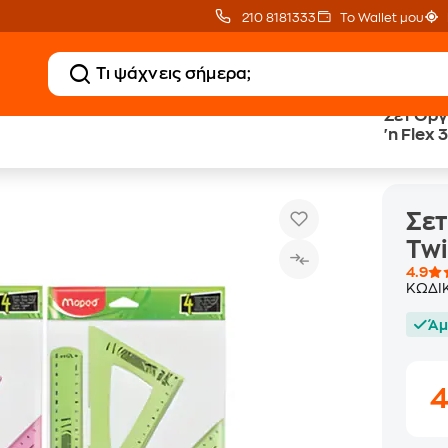
210 8181333
Το Wallet μου
Σετ Όργ
'n Flex 
Σετ Όργανα Γεωμετρίας Maped Twist 'n Flex 30 cm (4 Τεμάχια)
ργανα
Σε
Twi
4.9
ΚΩΔΙ
Άμ