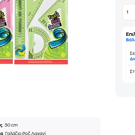
1
Επι
Βάλ
Σε
Δι
Σ
ος
30 cm
μα
Γαλάζιο,Ροζ,Λαχανί