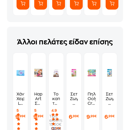
Άλλοι πελάτες είδαν επίσης
Χάντρες
HappiHobbi
Το
Σετ
Πηλός
Σετ
Χειροτεχνίας
Art
καπλάνι
Ζωγραφικής
Ooly
Ζωγραφική
La
Σετ
της
&
Creatibles
&
Petite
Χειροτεχνίας
βιτρίνας
Χειροτεχνίας
Air
Χειροτεχνία
5
5
4.9
Epicerie
με
Avenir
Dry
Avenir
9
9
6
9
6
Τιμή
,99€
,99€
,99€
,99€
,99€
Frozen
Χάντρες
Origami
Clay
Origami
εκδότη:
Κήπος
Jewelry
Βυθός
15.50€
Kit
της
9
(256)
,30€