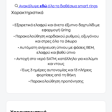
Ανακάλυψε
εδώ
όλα τα διαθέσιμα smart rings
Χαρακτηριστικά
• Εξαιρετικά ελαφρύ και άνετο έξυπνο δαχτυλίδι με
εφαρμογή Qring
• Παρακολούθηση καρδιακού ρυθμού, οξυγόνου
και στρες όλο το 24ωρο
• Αυτόματη ανίχνευση ύπνου με φάσεις REM,
ελαφρύ και βαθύ ύπνο
• Αντοχή στο νερό 5ATM, κατάλληλο για κολύμπι
και ντους
• Έως 3 ημέρες αυτονομίας και 13 πλήρεις
φορτίσεις από τη θήκη
• Παρακολούθηση προπόνησης