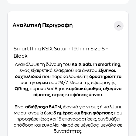
Αναλυτική Περιγραφή
Smart Ring KSIX Saturn 19.1mm Size S -
Black
Ανακάλυψε τη δύναμη του
KSIX Saturn smart ring
,
ενός εξαιρετικά ελαφριού και άνετου
έξυπνου
δαχτυλιδιού
που παρακολουθεί τη
δραστηριότητα
και την
υγεία
σου 24/7. Μέσω της εφαρμογής
QRing
, παρακολούθησε
καρδιακό ρυθμό
,
οξυγόνο
αίματος
,
στρες
και
φάσεις ύπνου
.
Είναι
αδιάβροχο 5ATM
, ιδανικό για ντους ή κολύμπι.
Με αυτονομία έως
3 ημέρες
και
θήκη φόρτισης
που
προσφέρει έως και 13 επαναφορτίσεις, συνδυάζει
απόδοση και ευκολία. Μικρό σε μέγεθος, μεγάλο σε
δυνατότητες.