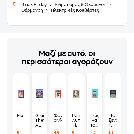
Black Friday
Κλιματισμός & Θέρμανση
Θέρμανση
Ηλεκτρικές Κουβέρτες
Μαζί με αυτό, οι
περισσότεροι αγοράζουν
Murdoku
Grand
Φονικά
Panini
Πώς
Το
Theft
αινίγματα
Αυτοκόλλητα
να
ξενοδοχείο
Auto
Fifa
τους
των
VI
World
λες
συναισθημ
5
4.6
5
4.7
4.8