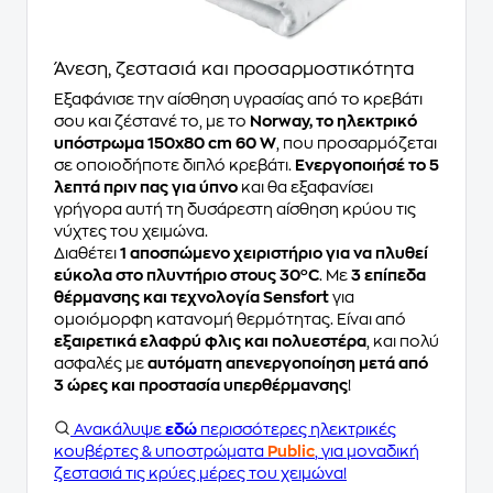
Άνεση, ζεστασιά και προσαρμοστικότητα
Εξαφάνισε την αίσθηση υγρασίας από το κρεβάτι
σου και ζέστανέ το, με το
Norway, το ηλεκτρικό
υπόστρωμα 150x80 cm 60 W
, που προσαρμόζεται
σε οποιοδήποτε διπλό κρεβάτι.
Ενεργοποιήσέ το 5
λεπτά πριν πας για ύπνο
και θα εξαφανίσει
γρήγορα αυτή τη δυσάρεστη αίσθηση κρύου τις
νύχτες του χειμώνα.
Διαθέτει
1 αποσπώμενο χειριστήριο για να πλυθεί
εύκολα στο πλυντήριο στους 30ºC
. Με
3 επίπεδα
θέρμανσης και τεχνολογία Sensfort
για
ομοιόμορφη κατανομή θερμότητας. Είναι από
εξαιρετικά ελαφρύ φλις και πολυεστέρα
, και πολύ
ασφαλές με
αυτόματη απενεργοποίηση μετά από
3 ώρες και προστασία υπερθέρμανσης
!
Ανακάλυψε
εδώ
περισσότερες ηλεκτρικές
κουβέρτες & υποστρώματα
Public
, για μοναδική
ζεστασιά τις κρύες μέρες του χειμώνα!