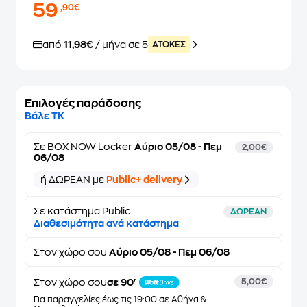
59
,90€
από
11,98€
/ μήνα σε 5
ATOKEΣ
Επιλογές παράδοσης
Βάλε ΤΚ
Σε
BOX NOW Locker
Αύριο 05/08 - Πεμ
2,00€
06/08
ή ΔΩΡΕΑΝ με
Public+ delivery
Σε κατάστημα Public
ΔΩΡΕΑΝ
Διαθεσιμότητα ανά κατάστημα
Στον
χώρο σου
Αύριο 05/08 - Πεμ 06/08
Στον χώρο σου
σε 90'
5,00€
Για παραγγελίες έως τις 19:00 σε Αθήνα &