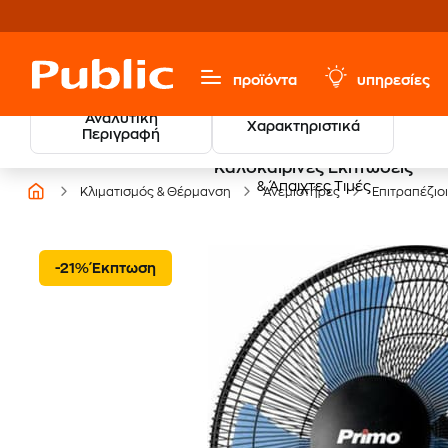
προϊόντα
υπηρεσίες
Αναλυτική
Χαρακτηριστικά
Περιγραφή
Καλοκαιρινές Εκπτώσεις
& Άπαιχτες Τιμές
Κλιματισμός & Θέρμανση
Ανεμιστήρες
Επιτραπέζιοι
-21% Έκπτωση