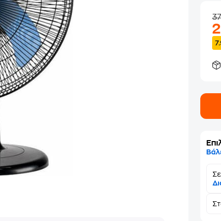
3
7
Επι
Βάλ
Σε
Δι
Σ