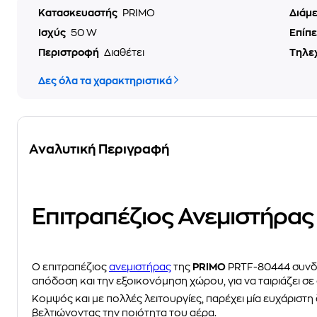
Κατασκευαστής
PRIMO
Διάμ
Ισχύς
50 W
Επίπ
Περιστροφή
Διαθέτει
Τηλε
Δες όλα τα χαρακτηριστικά
Αναλυτική Περιγραφή
Επιτραπέζιος Ανεμιστήρα
Ο επιτραπέζιος
ανεμιστήρας
της
PRIMO
PRTF-80444 συνδυ
απόδοση και την εξοικονόμηση χώρου, για να ταιριάζει σ
Κομψός και με πολλές λειτουργίες, παρέχει μία ευχάριστη
βελτιώνοντας την ποιότητα του αέρα.