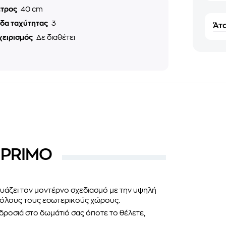
ετρος
40 cm
εδα ταχύτητας
3
Άτο
χειρισμός
Δε διαθέτει
ς PRIMO
άζει τον μοντέρνο σχεδιασμό με την υψηλή
ε όλους τους εσωτερικούς χώρους.
 δροσιά στο δωμάτιό σας όποτε το θέλετε,