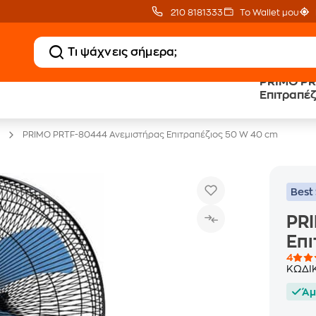
210 8181333
Το Wallet μου
PRIMO PR
Κλιματιστικά
20 € Public επιστροφ
Επιτραπέ
με Δωρεάν Εγκατάσταση
με Snappi
PRIMO PRTF-80444 Ανεμιστήρας Επιτραπέζιος 50 W 40 cm
Best 
PR
Επι
4
ΚΩΔΙ
Άμ