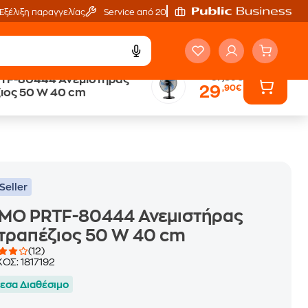
Εξέλιξη παραγγελίας
Service από 20'
37,89€
TF-80444 Ανεμιστήρας
29
,90€
ή
Άτοκες Δόσεις
ζιος 50 W 40 cm
χωρίς κάρτα
Seller
IMO PRTF-80444 Ανεμιστήρας
τραπέζιος 50 W 40 cm
(12)
ΚΟΣ:
1817192
εσα Διαθέσιμο