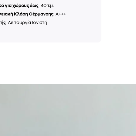
κό για χώρους έως
40 τ.μ.
γειακή Κλάση Θέρμανσης
A+++
τής
Λειτουργία Ιονιστή