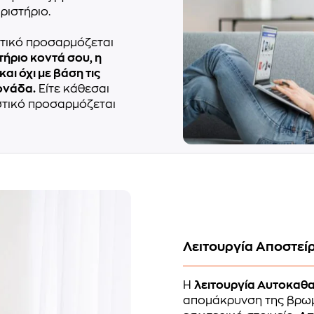
ριστήριο.
ιστικό προσαρμόζεται
τήριο κοντά σου, η
αι όχι με βάση τις
ονάδα.
Είτε κάθεσαι
ιστικό προσαρμόζεται
Λειτουργία Αποστείρ
Η
λειτουργία Αυτοκαθ
απομάκρυνση της βρωμι