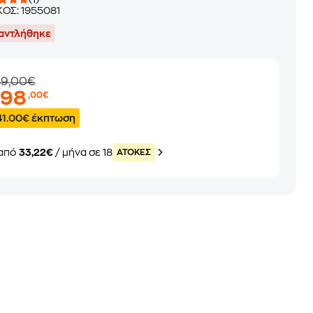
ΚΟΣ:
1955081
αντλήθηκε
39,00€
598
,00€
41.00€ έκπτωση
από
33,22€
/ μήνα σε 18
ATOKEΣ