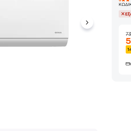
ΚΩΔΙ
Εξ
7
1