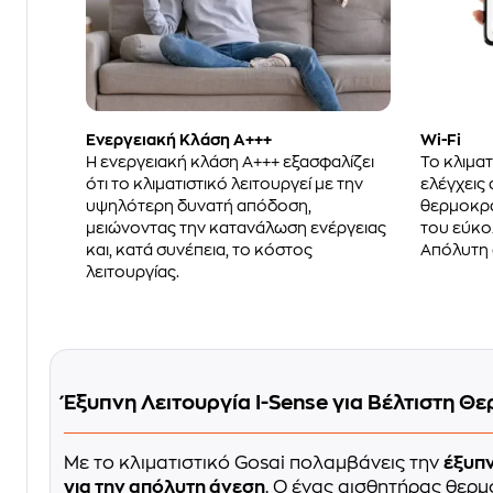
Ενεργειακή Κλάση Α+++
Wi-Fi
Η ενεργειακή κλάση Α+++ εξασφαλίζει
Το κλιματ
ότι το κλιματιστικό λειτουργεί με την
ελέγχεις 
υψηλότερη δυνατή απόδοση,
θερμοκρα
μειώνοντας την κατανάλωση ενέργειας
του εύκολ
και, κατά συνέπεια, το κόστος
Απόλυτη 
λειτουργίας.
Έξυπνη Λειτουργία I-Sense για Βέλτιστη Θ
Με το κλιματιστικό Gosai πολαμβάνεις την
έξυπν
για την απόλυτη άνεση
. Ο ένας αισθητήρας θερμ