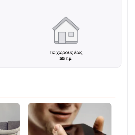
η
Για χώρους έως
35 τ.μ.