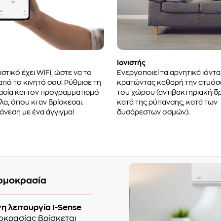
Ιονιστής
ιστικό έχει WiFi, ώστε να το
Ενεργοποιεί τα αρνητικά ιόντα
από το κινητό σου! Ρύθμισε τη
κρατώντας καθαρή την ατμόσ
σία και τον προγραμματισμό
του χώρου (αντιβακτηριακή δ
α, όπου κι αν βρίσκεσαι.
κατά της ρύπανσης, κατά των
άνεση με ένα άγγιγμα!
δυσάρεστων οσμών).
ερμοκρασία
η λειτουργία I-Sense
οκρασίας βρίσκεται