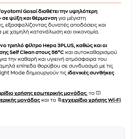
Toyotomi Gosai διαθέτει την υψηλότερη
 σε ψύξη και θέρμανση
για μέγιστη
ς, εξασφαλίζοντας δυνατές αποδόσεις και
 με χαμηλή κατανάλωση και οικονομία.
ένο τριπλό φίλτρο Hepa 3PLUS, καθώς και οι
σης Self Clean στους 56°C
και αυτοκαθαρισμού
για την καθαρή και υγιεινή ατμόσφαιρα του
χαμηλά επίπεδα θορύβου σε συνδυασμό με τις
Night Mode δημιουργούν τις
ιδανικές συνθήκες
ιρίδιο χρήσης εσωτερικής μονάδας
, το
τερικής μονάδας
και το
εγχειρίδιο χρήσης Wi-Fi