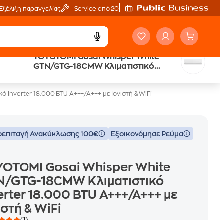
Εξέλιξη παραγγελίας
Service από 20'
TOYOTOMI Gosai Whisper White
ή
Άτοκες Δόσεις
GTN/GTG-18CMW Κλιματιστικό
χωρίς κάρτα
Inverter 18.000 BTU A+++/A+++ με
Ιονιστή & WiFi
Inverter 18.000 BTU A+++/A+++ με Ιονιστή & WiFi
επιταγή Ανακύκλωσης 100€
Εξοικονόμησε Ρεύμα
YOTOMI Gosai Whisper White
N/GTG-18CMW Κλιματιστικό
erter 18.000 BTU A+++/A+++ με
ιστή & WiFi
(1)