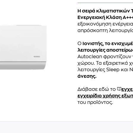
H σειρά κλιματιστικών 
Ενεργειακή Κλάση Α+++
εξοικονόμηση ενέργεια
απρόσκοπτη λειτουργία
Ο
Ιονιστής, το ενισχυμ
λειτουργίες αποστείρω
Autoclean φροντίζουν 
χώρου. Τα εξαιρετικά 
λειτουργίες Sleep και 
άνεσης.
Διάβασε εδώ το
εγχε
εγχειρίδιο χρήσης εξω
του προϊόντος.