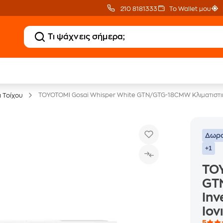
210 8181333
Το Wallet μου
Κλιματιστικά
20 € Public επιστροφ
με Δωρεάν Εγκατάσταση
με Snappi
TOYOTOMI Gosai Whisper White GTN/GTG-18CMW Κλιματιστικό 
ά Τοίχου
Δωρο
+1
TO
GT
Inv
Ιον
5