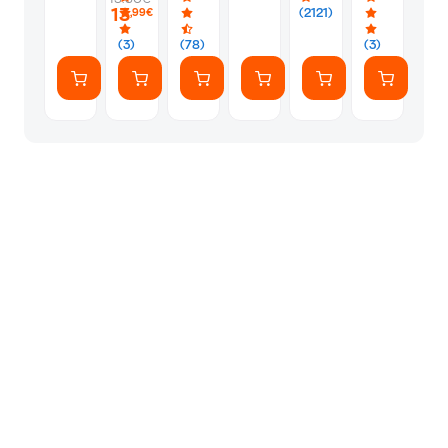
PS5
Silver
Φακελάκι
13
(2121)
,99€
(7
Αυτοκόλλητ
(3)
(78)
(3)