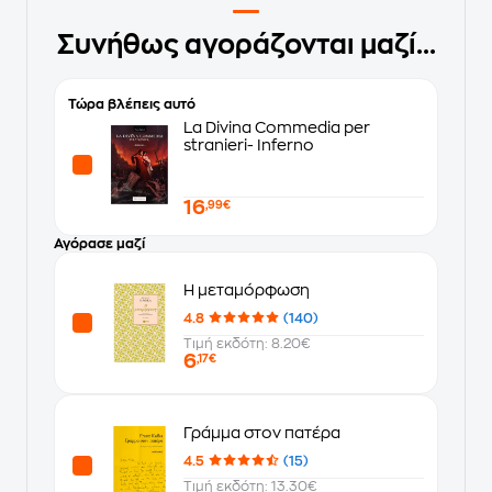
Συνήθως αγοράζονται μαζί...
Τώρα βλέπεις αυτό
La Divina Commedia per
stranieri- Inferno
16
,99€
Αγόρασε μαζί
Η μεταμόρφωση
4.8
(140)
Τιμή εκδότη: 8.20€
6
,17€
Γράμμα στον πατέρα
4.5
(15)
Τιμή εκδότη: 13.30€