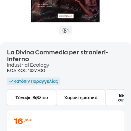
1
La Divina Commedia per stranieri-
Inferno
Industrial Ecology
ΚΩΔΙΚΟΣ:
1627700
Κατόπιν Παραγγελίας
Βιογ
Σύνοψη βιβλίου
Χαρακτηριστικά
συγγ
16
,99€