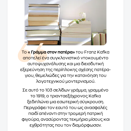
Το
«Γράμμα στον πατέρα»
του Franz Kafka
αποτελεί ένα συγκλονιστικό ντοκουμέντο
αυτοψυχανάλυσης και μια διεισδυτική
εξερεύνηση της περίπλοκης σχέσης πατέρα-
γιου, θεμελιώδες για την κατανόηση του
λογοτεχνικού μοντερνισμού.
Σε αυτό το 103 σελίδων γράμμα, γραμμένο
το 1919, ο τριανταεξάχρονος Kafka
ξεδιπλώνει μια εσωτερική σύγκρουση.
Περιγράφει τον εαυτό του ως ανασφαλές
παιδί απέναντι στην τρομερή πατρική
φιγούρα, ανασύροντας τεκμήρια μίσους και
εχθρότητας που τον διαμόρφωσαν.