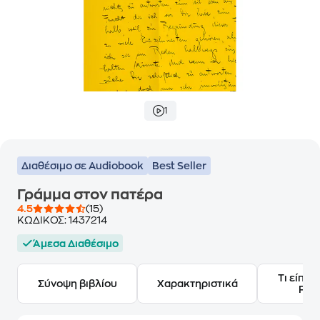
1
Διαθέσιμο σε Audiobook
Best Seller
Γράμμα στον πατέρα
4.5
(15)
ΚΩΔΙΚΟΣ:
1437214
Άμεσα Διαθέσιμο
Τι είπαν
Σύνοψη βιβλίου
Χαρακτηριστικά
Frie