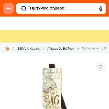
Σελιδοδείκτης Βιβ
Βιβλία & Κόμικς
Αξεσουάρ Βιβλίων