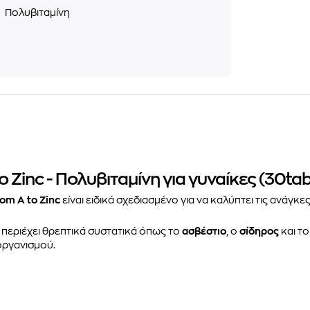
ς
Πολυβιταμίνη
inc - Πολυβιταμίνη για γυναίκες (30tab
m A to Zinc
είναι ειδικά σχεδιασμένο για να καλύπτει τις ανάγκε
περιέχει θρεπτικά συστατικά όπως το
ασβέστιο
, ο
σίδηρος
και το
οργανισμού.