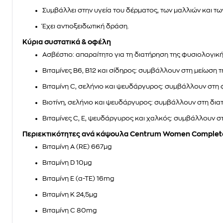
Συμβάλλει στην υγεία του δέρματος, των μαλλιών και τω
Έχει αντιοξειδωτική δράση.
Κύρια συστατικά & οφέλη
Ασβέστιο:
απαραίτητο για τη διατήρηση της φυσιολογικ
Βιταμίνες Β6, Β12 και σίδηρος:
συμβάλλουν στη μείωση τη
Βιταμίνη C, σελήνιο και ψευδάργυρος
: συμβάλλουν στη 
Βιοτίνη, σελήνιο και ψευδάργυρος:
συμβάλλουν στη διατή
Βιταμίνες C, E, ψευδάργυρος και χαλκός
: συμβάλλουν στ
Περιεκτικότητες ανά κάψουλα Centrum Women Complete 
Βιταμίνη A (RE) 667µg
Βιταμίνη D 10μg
Βιταμίνη E (α-ΤΕ) 16mg
Βιταμίνη Κ 24,5µg
Βιταμίνη C 80mg