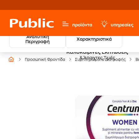
προϊόντα
υπηρεσίες
Αναλυτική
Χαρακτηριστικά
Περιγραφή
Καλοκαιρινές Εκπτώσεις
& Άπαιχτες Τιμές
Προσωπική Φροντίδα
Συμπληρώματα Διατροφής
Β