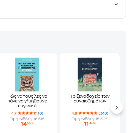
Πώς να τους λες να
Το ξενοδοχείο των
πάνε να γ*μηθούνε
συναισθημάτων
ευγενικά
4.7
(6)
4.8
(346)
Τιμή εκδότη: 16.61€
Τιμή εκδότη: 15.50€
14
11
,99€
,40€