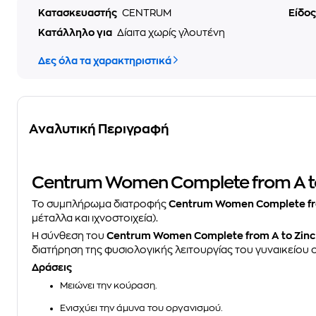
Κατασκευαστής
CENTRUM
Είδο
Κατάλληλο για
Δίαιτα χωρίς γλουτένη
Δες όλα τα χαρακτηριστικά
Αναλυτική Περιγραφή
Centrum Women Complete from A to Z
Το συμπλήρωμα διατροφής
Centrum
Women Complete fro
μέταλλα και ιχνοστοιχεία).
Η σύνθεση του
Centrum
Women Complete from A to Zinc
διατήρηση της φυσιολογικής λειτουργίας του γυναικείου 
Δράσεις
Μειώνει την κούραση.
Ενισχύει την άμυνα του οργανισμού.