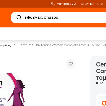
210 8181333
Το Wallet μου
20 € Public επιστροφή
Άτοκες Δόσεις
με Snappi
χωρίς κάρτα
Centrum Multivitamins Women Complete From A To Zinc - 3
ιταμίνες
Ce
Com
τα
ΚΩΔΙ