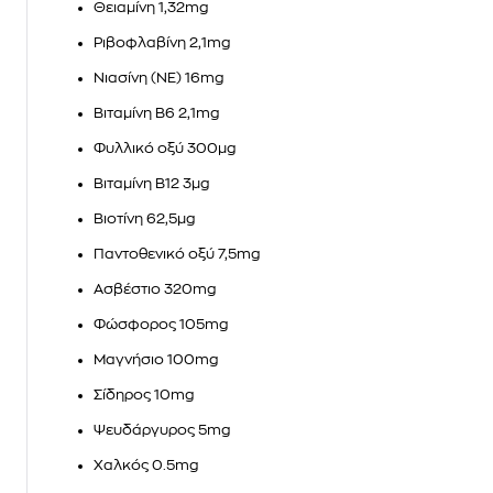
Θειαμίνη 1,32mg
Ριβοφλαβίνη 2,1mg
Νιασίνη (ΝΕ) 16mg
Βιταμίνη Β6 2,1mg
Φυλλικό οξύ 300µg
Βιταμίνη Β12 3µg
Βιοτίνη 62,5μg
Παντοθενικό οξύ 7,5mg
Ασβέστιο 320mg
Φώσφορος 105mg
Μαγνήσιο 100mg
Σίδηρος 10mg
Ψευδάργυρος 5mg
Χαλκός 0.5mg