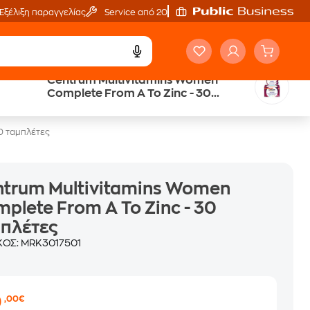
Εξέλιξη παραγγελίας
Service από 20'
Centrum Multivitamins Women
Public επιστροφή €
Complete From A To Zinc - 30
κέρδος σε κάθε αγορά
ταμπλέτες
0 ταμπλέτες
ntrum Multivitamins Women
plete From A To Zinc - 30
μπλέτες
ΚΟΣ:
MRK3017501
0
,00€