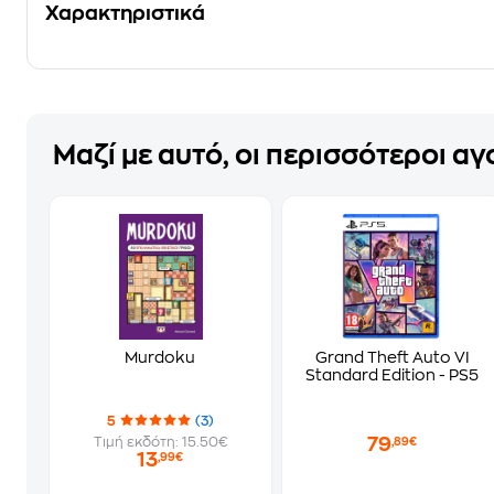
Χαρακτηριστικά
Μαζί με αυτό, οι περισσότεροι α
Murdoku
Grand Theft Auto VI
Standard Edition - PS5
5
(3)
79
Τιμή εκδότη: 15.50€
,89€
13
,99€