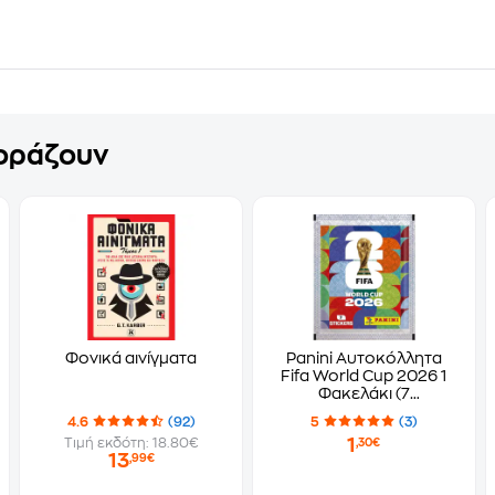
γοράζουν
Φονικά αινίγματα
Panini Αυτοκόλλητα
Fifa World Cup 2026 1
Φακελάκι (7
Αυτοκόλλητα)
4.6
(92)
5
(3)
1
Τιμή εκδότη: 18.80€
,30€
13
,99€