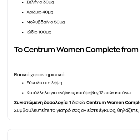
Σελήνιο 30µg
Χρώμιο 40µg
Μολυβδαίνιο 50µg
Ιώδιο 100μg
Το Centrum Women Complete from A 
Βασικά χαρακτηριστικά
Εύκολο στη λήψη.
Κατάλληλο για ενήλικες και έφηβες
12 ετών και άνω.
Συνιστώμενη δοσολογία
: 1 δισκίο
Centrum Women Complet
Συμβουλευτείτε το γιατρό σας αν είστε έγκυος, θηλάζετε