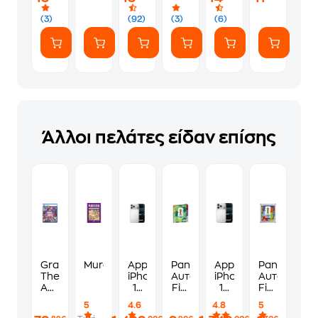
(7
ευγενικά
Αυτοκόλλητα)
(3)
(92)
(3)
(6)
Άλλοι πελάτες είδαν επίσης
Grand
Murdoku
Apple
Panini
Apple
Panini
Theft
iPhone
Αυτοκόλλητα
iPhone
Αυτοκόλλη
Auto
17
Fifa
17
Fifa
VI
Pro
World
Pro
World
5
4.6
4.8
5
Standard
Max
Cup
256GB
Cup