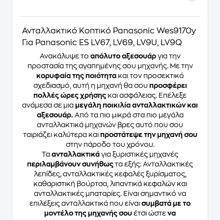
Ανταλλακτικό Κοπτικό Panasonic Wes9170y
Για Panasonic ES LV67, LV69, LV9U, LV9Q
Ανακάλυψε το
απόλυτο αξεσουάρ
για την
προστασία της αγαπημένης σου μηχανής. Με την
κορυφαία της ποιότητα
και τον προσεκτικό
σχεδιασμό, αυτή η μηχανή θα σου
προσφέρει
πολλές ώρες χρήσης
και ασφάλειας. Επέλεξε
ανάμεσα σε μια
μεγάλη ποικιλία ανταλλακτικών και
αξεσουάρ.
Από τα πιο μικρά στα πιο μεγάλα
ανταλλακτικά μηχανών βρες αυτό που σου
ταιριάζει καλύτερα και
προστάτεψε την μηχανή σου
στην πάροδο του χρόνου.
Τα
ανταλλακτικά
για ξυριστικές μηχανές
περιλαμβάνουν συνήθως
τα εξής: Ανταλλακτικές
λεπίδες, ανταλλακτικές κεφαλές ξυρίσματος,
καθαριστική βούρτσα, λιπαντικά κεφαλών και
ανταλλακτικές μπαταρίες. Είναι σημαντικό να
επιλέξεις ανταλλακτικά που είναι
συμβατά με το
μοντέλο της μηχανής σου
έτσι ώστε
να