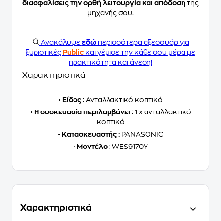
διασφαλίσεις την ορθή λειτουργία και απόδοση
της
μηχανής σου.
Ανακάλυψε
εδώ
περισσότερα αξεσουάρ για
ξυριστικές
Public
και γέμισε την κάθε σου μέρα με
πρακτικότητα και άνεση!
Χαρακτηριστικά
•
Είδος :
Ανταλλακτικό κοπτικό
•
Η συσκευασία περιλαμβάνει :
1 x ανταλλακτικό
κοπτικό
•
Κατασκευαστής :
PANASONIC
•
Μοντέλο :
WES9170Y
Χαρακτηριστικά