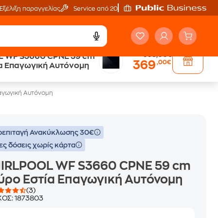
Εξέλιξη παραγγελίας
Service από 20'
398,00€
 WF S3660 CPNE 59 cm
369
,00€
Public επιστροφή €
α Επαγωγική Αυτόνομη
κέρδος σε κάθε αγορά
αγωγική Αυτόνομη
επιταγή Ανακύκλωσης 30€
ες δόσεις χωρίς κάρτα
IRLPOOL WF S3660 CPNE 59 cm
ύρο Εστία Επαγωγική Αυτόνομη
(3)
ΚΟΣ:
1873803