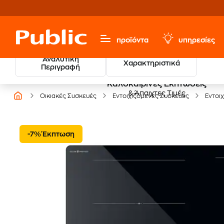
προϊόντα
υπηρεσίες
Αναλυτική
Χαρακτηριστικά
Περιγραφή
Καλοκαιρινές Εκπτώσεις
& Άπαιχτες Τιμές
Οικιακές Συσκευές
Εντοιχιζόμενες Συσκευές
Εντοιχ
-7% Έκπτωση