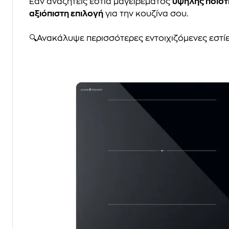
Εάν αναζητείς εστία μαγειρέματος
υψηλής ποιότ
αξιόπιστη επιλογή
για την κουζίνα σου.
🔍Ανακάλυψε περισσότερες εντοιχιζόμενες εστί