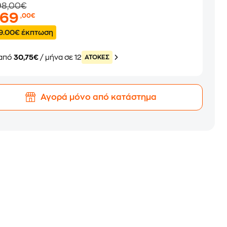
98,00€
369
,00€
9.00€ έκπτωση
από
30,75€
/ μήνα σε 12
ATOKEΣ
Αγορά μόνο από κατάστημα