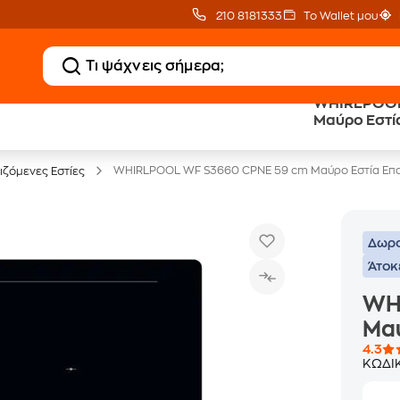
210 8181333
Το Wallet μου
WHIRLPOOL
20 € Public επιστροφή
Άτοκες Δόσεις
Μαύρο Εστί
με Snappi
χωρίς κάρτα
WHIRLPOOL WF S3660 CPNE 59 cm Μαύρο Εστία Επ
ιζόμενες Εστίες
Δωρο
Άτοκ
WH
Μα
4.3
ΚΩΔΙ