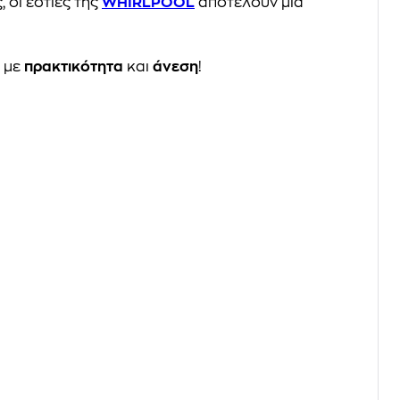
 οι εστίες της
WHIRLPOOL
αποτελούν μια
α με
πρακτικότητα
και
άνεση
!