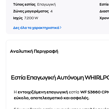
Τύπος εστίας
Επαγωγική
Εστί
Ζώνες μαγειρέματος
4
Διαστ
Ισχύς
7.200 W
Χρον
Δες όλα τα χαρακτηριστικά
Αναλυτική Περιγραφή
Εστία Επαγωγική Αυτόνομη WHIRL
Η
εντοιχιζόμενη επαγωγική
εστία
WF S3660 CP
εύκολο, αποτελεσματικό και ασφαλές.