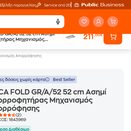
Εξέλιξη παραγγελίας
Service από 20'
D GR/A/52 52 cm Ασημί
211
,00€
Public επιστροφή €
τήρας Μηχανισμός
κέρδος σε κάθε αγορά
ησης
χανισμός Απορρόφησης
ες δόσεις χωρίς κάρτα
Best Seller
CA FOLD GR/A/52 52 cm Ασημί
ορροφητήρας Μηχανισμός
ορρόφησης
(2)
ΚΟΣ:
1843969
εσα Διαθέσιμο