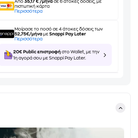
Από
35,17 € /μήνα
σε 6 άτοκες δόσεις, με
πιστωτική κάρτα
Περισσότερα
Μοίρασε το ποσό σε 4 άτοκες δόσεις των
52,75€/μήνα
με
Snappi Pay Later
Περισσότερα
20€ Public επιστροφή
στο Wallet, με την
1η αγορά σου με Snappi Pay Later.