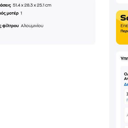
τάσεις
51.4 x 28.3 x 25.1 cm
μός μοτέρ
1
ς φίλτρου
Αλουμινίου
Επέ
Περ
Υπ
Ό
Α
Δ