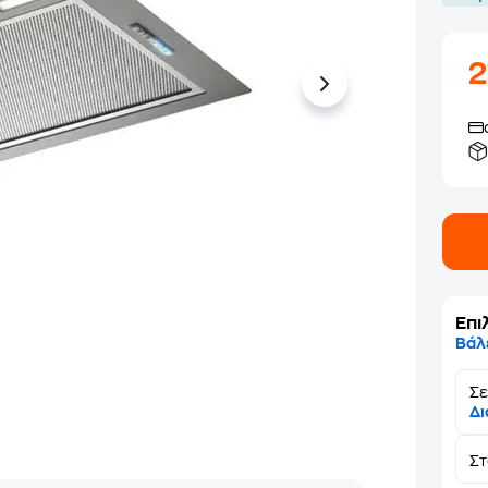
2
Επι
Βάλ
Σε
Δι
Σ