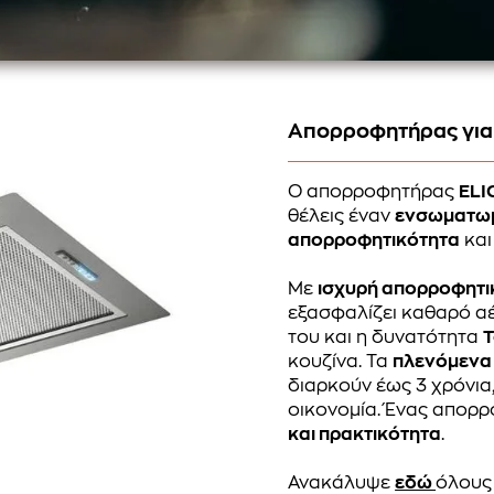
Απορροφητήρας για
Ο απορροφητήρας
ELI
θέλεις έναν
ενσωματω
απορροφητικότητα
κα
Με
ισχυρή απορροφητ
εξασφαλίζει καθαρό αέ
του και η δυνατότητα
T
κουζίνα. Τα
πλενόμενα 
διαρκούν έως 3 χρόνι
οικονομία. Ένας απορ
και πρακτικότητα
.
Ανακάλυψε
εδώ
όλους