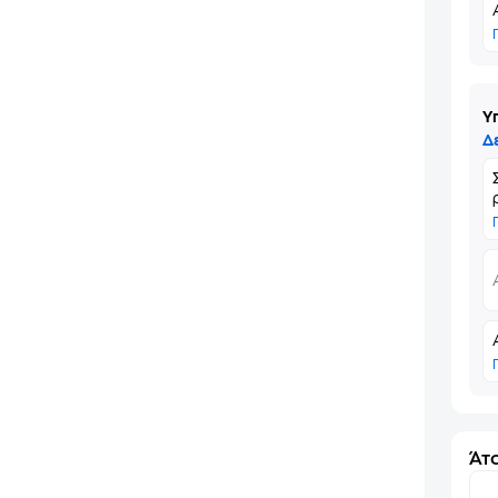
Υ
Δ
Άτο