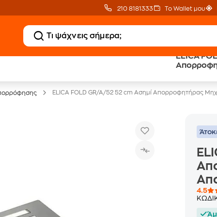
210 8181333
Το Wallet μου
ELICA FOL
20 € Public επιστροφή
Άτοκες Δόσεις
Απορροφη
με Snappi
χωρίς κάρτα
Απορρόφ
ELICA FOLD GR/A/52 52 cm Ασημί Απορροφητήρας Μη
Απορρόφησης
Άτοκ
ELI
Απ
Απ
4.5
ΚΩΔΙ
Άμ