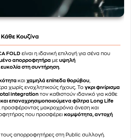
 Κάθε Κουζίνα
CA FOLD
είναι η ιδανική επιλογή για σένα που
μένο απορροφητήρα
με
υψηλή
ι
ευκολία στη συντήρηση
.
ικότητα
και
χαμηλά επίπεδα θορύβου
,
ρα χωρίς ενοχλητικούς ήχους. Το
γκρι φινίρισμα
otal Integration
τον καθιστούν ιδανικό για κάθε
και επαναχρησιμοποιούμενα φίλτρα Long Life
α, προσφέροντας μακροχρόνια άνεση και
ροφητήρας που προσφέρει
κομψότητα, αντοχή
 τους απορροφητήρες στη Public συλλογή.