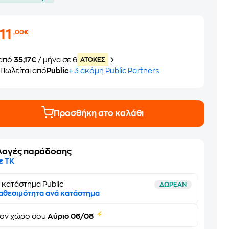
11
,00€
από
35,17€
/ μήνα σε 6
ATOKEΣ
Πωλείται από
Public
+ 3 ακόμη Public Partners
Προσθήκη στο καλάθι
λογές παράδοσης
ε ΤΚ
 κατάστημα Public
ΔΩΡΕΑΝ
αθεσιμότητα ανά κατάστημα
τον
χώρο σου
Αύριο 06/08