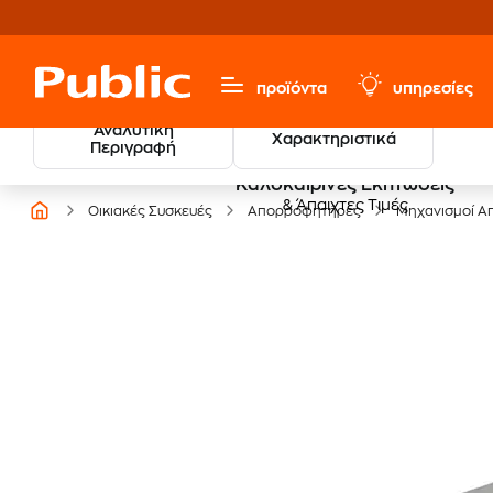
προϊόντα
υπηρεσίες
Αναλυτική
Χαρακτηριστικά
Περιγραφή
Καλοκαιρινές Εκπτώσεις
& Άπαιχτες Τιμές
Οικιακές Συσκευές
Απορροφητήρες
Μηχανισμοί 