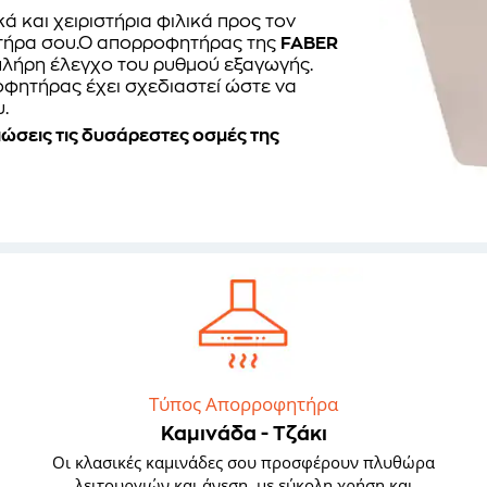
ά και χειριστήρια φιλικά προς τον
ητήρα σου.Ο απορροφητήρας της
FABER
 πλήρη έλεγχο του ρυθμού εξαγωγής.
οφητήρας έχει σχεδιαστεί ώστε να
.
ιώσεις τις δυσάρεστες οσμές της
Τύπος Απορροφητήρα
Καμινάδα - Τζάκι
Οι κλασικές καμινάδες σου προσφέρουν πλυθώρα
λειτουργιών και άνεση, με εύκολη χρήση και