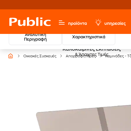
προϊόντα
υπηρεσίες
Αναλυτική
Χαρακτηριστικά
Περιγραφή
Καλοκαιρινές Εκπτώσεις
& Άπαιχτες Τιμές
Οικιακές Συσκευές
Απορροφητήρες
Καμινάδες - Τ