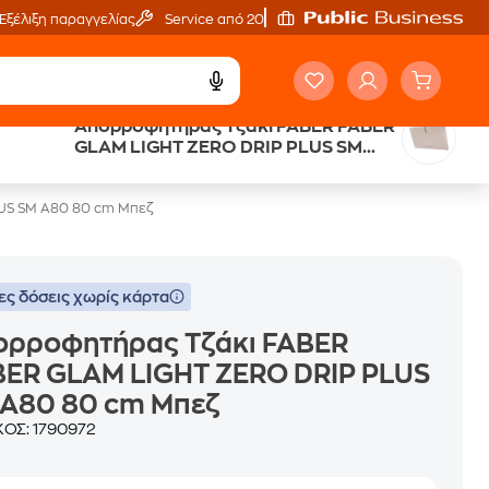
Εξέλιξη παραγγελίας
Service από 20'
Απορροφητήρας Τζάκι FABER FABER
Public επιστροφή €
GLAM LIGHT ZERO DRIP PLUS SM
κέρδος σε κάθε αγορά
A80 80 cm Μπεζ
US SM A80 80 cm Μπεζ
ες δόσεις χωρίς κάρτα
ορροφητήρας Τζάκι FABER
BER GLAM LIGHT ZERO DRIP PLUS
 A80 80 cm Μπεζ
ΚΟΣ:
1790972