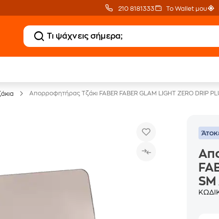
210 8181333
Το Wallet μου
20 € Public επιστροφή
Άτοκες Δόσεις
με Snappi
χωρίς κάρτα
Απορροφητήρας Τζάκι FABER FABER GLAM LIGHT ZERO DRIP PL
ζάκια
Άτοκ
Απ
FA
SM
ΚΩΔΙ