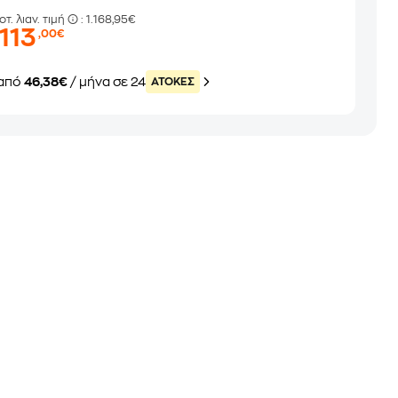
οτ. λιαν. τιμή
: 1.168,95€
.113
,00€
από
46,38€
/ μήνα σε 24
ATOKEΣ