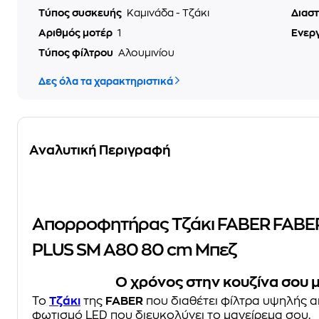
Τύπος συσκευής
Καμινάδα - Τζάκι
Διασ
Αριθμός μοτέρ
1
Ενερ
Τύπος φίλτρου
Αλουμινίου
Δες όλα τα χαρακτηριστικά
Αναλυτική Περιγραφή
Απορροφητήρας Τζάκι FABER FABE
PLUS SM A80 80 cm Μπεζ
Ο χρόνος στην κουζίνα σου μ
To
Τζάκι
της
FABER
που διαθέτει φίλτρα υψηλής 
φωτισμό LED που διευκολύνει το μαγείρεμα σου.