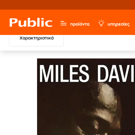
προϊόντα
υπηρεσίες
Χαρακτηριστικά
Μουσική, Ταινίες & Εισιτήρια
Δίσκοι Βινυλίου LP
Jazz