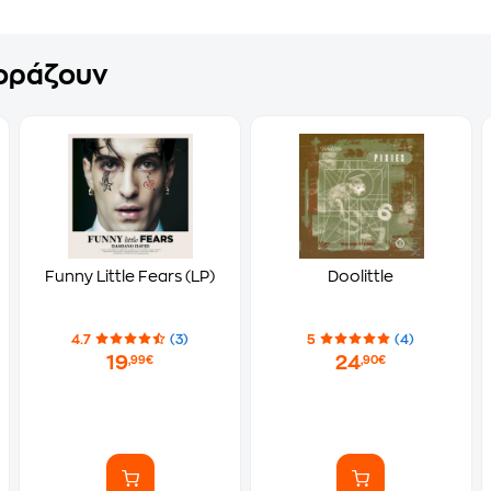
γοράζουν
Funny Little Fears (LP)
Doolittle
4.7
(3)
5
(4)
19
24
,99€
,90€