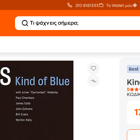
210 8181333
Το Wallet μου
Kind Of Blue
Best 
Kin
5
ΚΩΔΙ
1