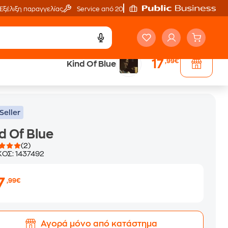
Εξέλιξη παραγγελίας
Service από 20'
17
,99€
Kind Of Blue
Seller
d Of Blue
(2)
ΚΟΣ:
1437492
7
,99€
Αγορά μόνο από κατάστημα