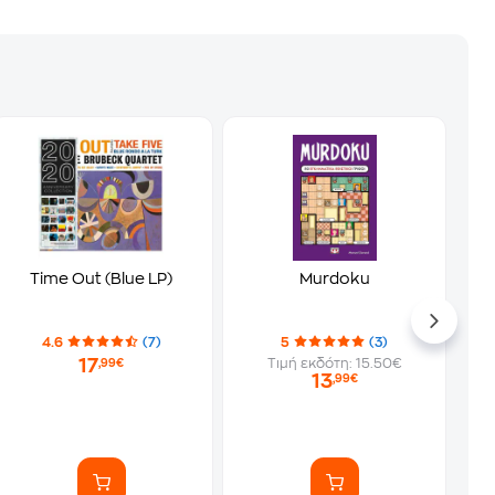
Time Out (Blue LP)
Murdoku
4.6
(7)
5
(3)
17
Τιμή εκδότη: 15.50€
,99€
13
,99€