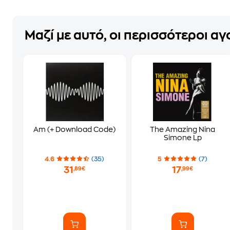
Μαζί με αυτό, οι περισσότεροι α
Am (+ Download Code)
The Amazing Nina
Simone Lp
4.6
(35)
5
(7)
31
17
,89€
,99€