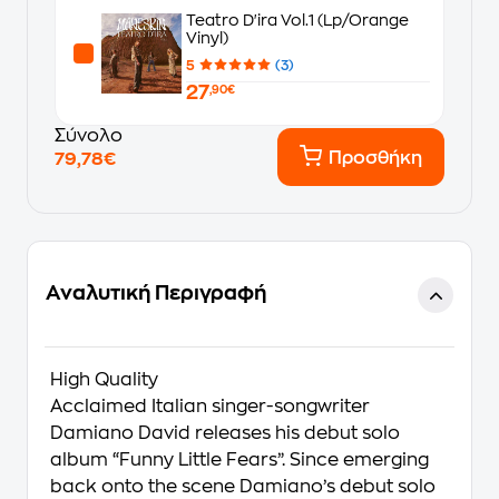
Teatro D'ira Vol.1 (Lp/Orange
Vinyl)
5
(3)
27
,90€
Σύνολο
Προσθήκη
79,78€
Αναλυτική Περιγραφή
High Quality
Acclaimed Italian singer-songwriter
Damiano David releases his debut solo
album “Funny Little Fears”. Since emerging
back onto the scene Damiano’s debut solo