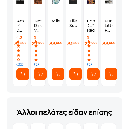
Am
Teatro
Millennium
Life
Camila
Funny
(+
D'ira
Support
(LP
Little
Download
Vol.1
Red)
Fears
Code)
(Lp/Orange
(Dreams)
4.6
5
5
Vinyl)
31
27
33
31
22
33
,89€
,90€
,90€
,89€
,00€
,90€
(35)
(3)
(3)
Άλλοι πελάτες είδαν επίσης