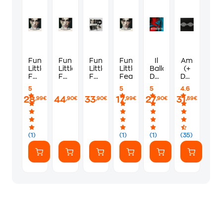
Funny
Funny
Funny
Funny
Il
Am
Little
Little
Little
Little
Ballo
(+
Fears
Fears
Fears
Fears
Della
Download
(LP
(LP
(Dreams)
Vita
Code)
5
5
5
4.6
Red)
Zoetrope)
28
44
33
17
27
31
,99€
,90€
,90€
,99€
,90€
,89€
(1)
(1)
(1)
(35)