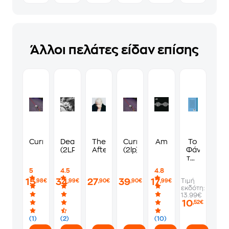
Άλλοι πελάτες είδαν επίσης
Currents
Deadbeat
The
Currents
Am
Το
(2LP)
Afterparty
(2lp)
Φάντασμα
της
Όπερας
5
4.5
4.8
15
34
27
39
17
Τιμή
,98€
,99€
,90€
,90€
,99€
εκδότη:
13.99€
10
,52€
(1)
(2)
(10)