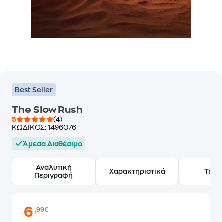
Best Seller
The Slow Rush
5
(4)
ΚΩΔΙΚΟΣ:
1496076
Άμεσα Διαθέσιμο
Αναλυτική
Χαρακτηριστικά
Track
Περιγραφή
6
,99€