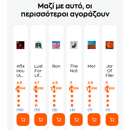
Μαζί με αυτό, οι
περισσότεροι αγοράζουν
After
Lust
Romance
The
More
Jar
Hours
For
Nothing
Of
(Alternate
Life
Files
Cover)
(CD)
4.8
4.7
4.8
5
4.6
5
6
9
11
6
11
9
,99€
,99€
,99€
,99€
,99€
,99€
(10)
(11)
(5)
(4)
(7)
(1)