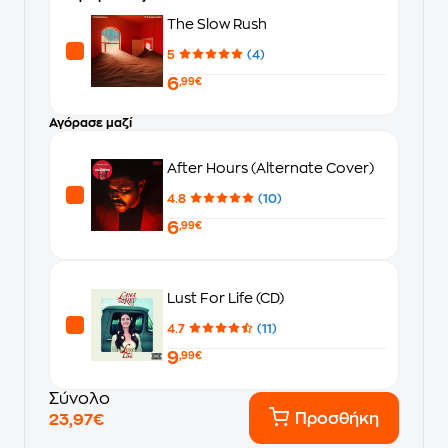
The Slow Rush
5
(4)
6
,99€
Αγόρασε μαζί
After Hours (Alternate Cover)
4.8
(10)
6
,99€
Lust For Life (CD)
4.7
(11)
9
,99€
Σύνολο
Προσθήκη
23,97€