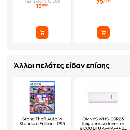
79
Τιμή εκδότη: 15.50€
,89€
13
,99€
Άλλοι πελάτες είδαν επίσης
Grand Theft Auto VI
OMNYS WNS-09R23
Standard Edition - PS5
Κλιματιστικό Inverter
9.000 BTU A++/A+++ με