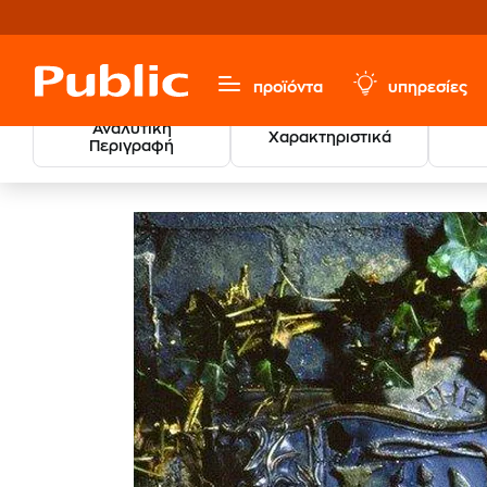
προϊόντα
υπηρεσίες
Αναλυτική
Χαρακτηριστικά
Περιγραφή
Μουσική, Ταινίες & Εισιτήρια
Δίσκοι Βινυλίου LP
Alte