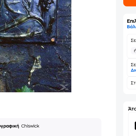
Επι
Βάλ
Σ
Σε
Δι
Σ
Άτο
ογραφική
Chiswick