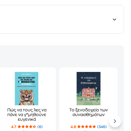
Πώς να τους λες να
Το ξενοδοχείο των
πάνε να γ*μηθούνε
συναισθημάτων
ευγενικά
4.7
(6)
4.8
(346)