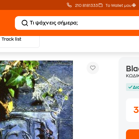
210 8181333
Το Wallet μου
Track list
Black Album
rnative
Bla
ΚΩΔΙ
Δι