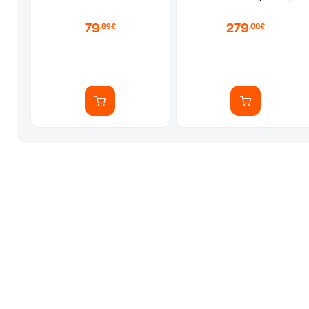
WiFi
79
279
,89€
,00€