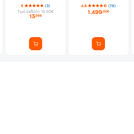
5
(3)
4.6
(78)
1.499
Τιμή εκδότη: 15.50€
,00€
13
,99€