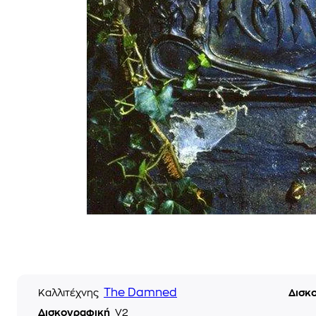
The Damned
Καλλιτέχνης
Δισκ
Δισκογραφική
V2