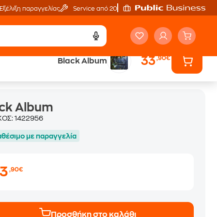
Εξέλιξη παραγγελίας
Service από 20'
33
,90€
Black Album
ck Album
ΚΟΣ:
1422956
αθέσιμο με παραγγελία
33
,90€
Προσθήκη στο καλάθι