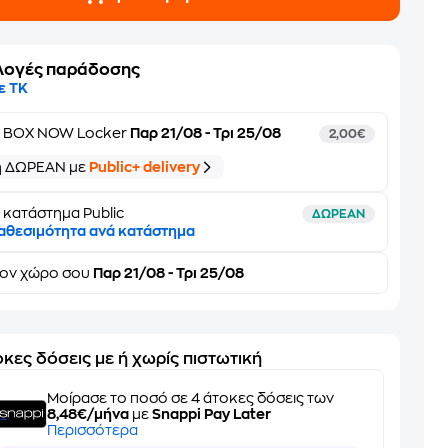
λογές παράδοσης
ε ΤΚ
ε
BOX NOW Locker
Παρ 21/08 - Τρι 25/08
2,00€
ή ΔΩΡΕΑΝ με
Public+ delivery
 κατάστημα Public
ΔΩΡΕΑΝ
αθεσιμότητα ανά κατάστημα
τον
χώρο σου
Παρ 21/08 - Τρι 25/08
κες δόσεις με ή χωρίς πιστωτική
Μοίρασε το ποσό σε 4 άτοκες δόσεις των
8,48€/μήνα
με
Snappi Pay Later
Περισσότερα