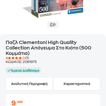
5
Παζλ Clementoni High Quality
Collection Απόγευμα Στο Κιότο (500
Κομμάτια)
4
(1)
ΚΩΔΙΚΟΣ:
2061975
Άμεσα Διαθέσιμο
Αναλυτική Περιγραφή
Χαρακτηριστικά
9
,99€