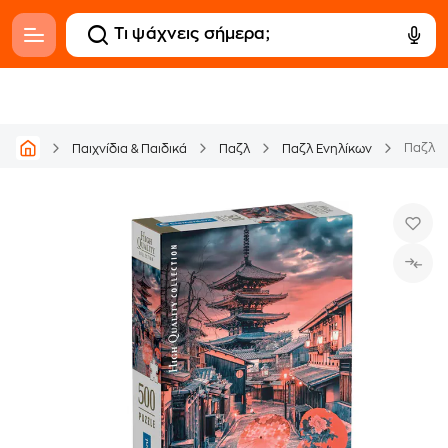
Παιχνίδια & Παιδικά
Παζλ
Παζλ Ενηλίκων