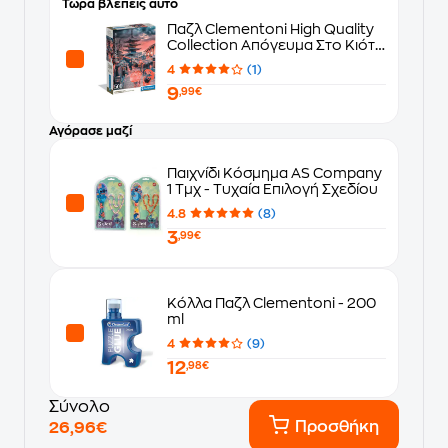
Τώρα βλέπεις αυτό
Παζλ Clementoni High Quality
Collection Απόγευμα Στο Κιότο
(500 Κομμάτια)
4
(1)
9
,99€
Αγόρασε μαζί
Παιχνίδι Κόσμημα AS Company
1 Τμχ - Τυχαία Επιλογή Σχεδίου
4.8
(8)
3
,99€
Κόλλα Παζλ Clementoni - 200
ml
4
(9)
12
,98€
Σύνολο
Προσθήκη
26,96€