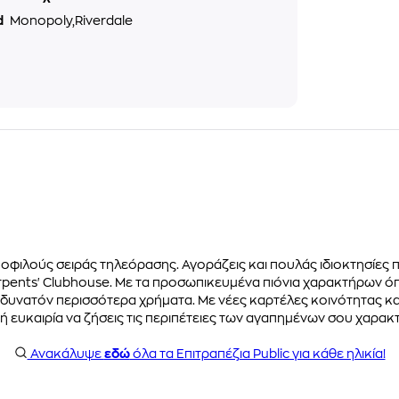
d
Monopoly,Riverdale
οφιλούς σειράς τηλεόρασης. Αγοράζεις και πουλάς ιδιοκτησίες π
pents' Clubhouse. Με τα προσωπικευμένα πιόνια χαρακτήρων όπως 
ο δυνατόν περισσότερα χρήματα. Με νέες καρτέλες κοινότητας κα
 ευκαιρία να ζήσεις τις περιπέτειες των αγαπημένων σου χαρα
Ανακάλυψε
εδώ
όλα τα Επιτραπέζια Public για κάθε ηλικία!