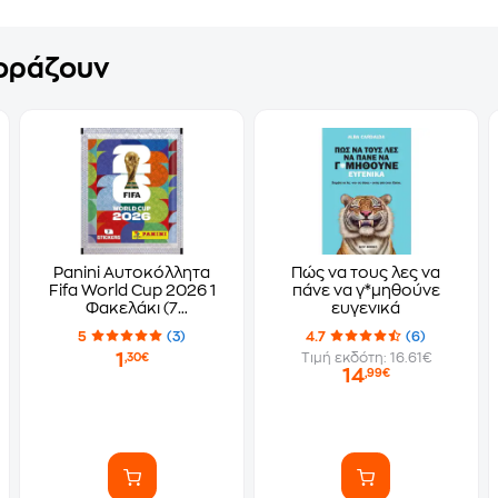
γοράζουν
Panini Αυτοκόλλητα
Πώς να τους λες να
Fifa World Cup 2026 1
πάνε να γ*μηθούνε
Φακελάκι (7
ευγενικά
Αυτοκόλλητα)
5
(3)
4.7
(6)
1
Τιμή εκδότη: 16.61€
,30€
14
,99€