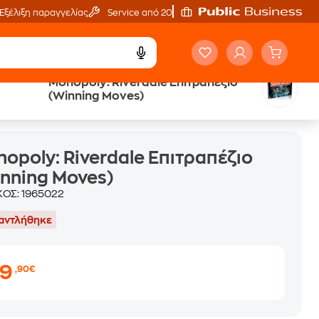
Εξέλιξη παραγγελίας
Service από 20'
Monopoly: Riverdale Επιτραπέζιο
(Winning Moves)
opoly: Riverdale Επιτραπέζιο
nning Moves)
ΚΟΣ:
1965022
αντλήθηκε
39
,90€