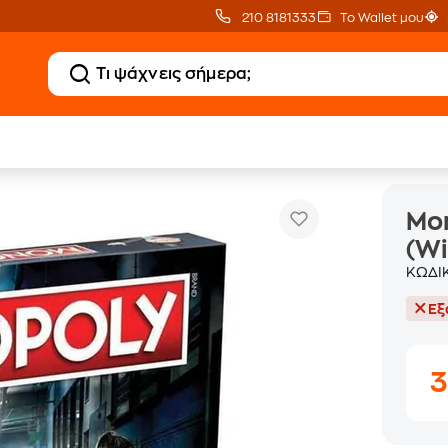
210 8181333
Το Wallet μου
Monopoly: Riverdale Επιτραπέζιο (Winning Moves)
Mon
(Wi
ΚΩΔΙ
Εξ