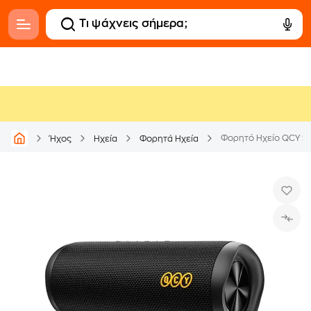
Φορητό Ηχείο QCY S
Ήχος
Ηχεία
Φορητά Ηχεία