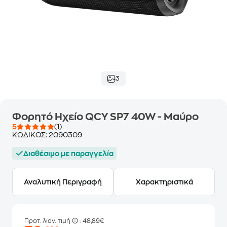
3
Φορητό Ηχείο QCY SP7 40W - Μαύρο
5
(1)
ΚΩΔΙΚΟΣ:
2090309
Διαθέσιμο με παραγγελία
Αναλυτική Περιγραφή
Χαρακτηριστικά
Προτ. λιαν. τιμή
: 48,89€