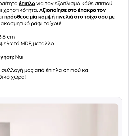
αραίτητο
έπιπλο
για τον εξοπλισμό κάθε σπιτιού
ι χρηστικότητα.
Αξιοποίησε στο έπακρο τον
αι
πρόσθεσε μία κομψή πινελιά στο τοίχο σου
με
ιακοσμητικό ράφι τοίχου!
3.8 cm
ψελωτό MDF, μέταλλο
όγηση:
Ναι
 συλλογή μας από έπιπλα σπιτιού και
δικό χώρο!