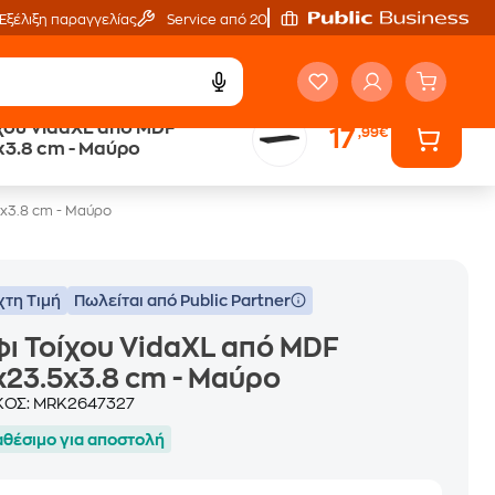
Εξέλιξη παραγγελίας
Service από 20'
χου VidaXL από MDF
17
,99€
x3.8 cm - Μαύρο
5x3.8 cm - Μαύρο
χτη Τιμή
Πωλείται από Public Partner
ι Τοίχου VidaXL από MDF
23.5x3.8 cm - Μαύρο
ΚΟΣ:
MRK2647327
αθέσιμο για αποστολή