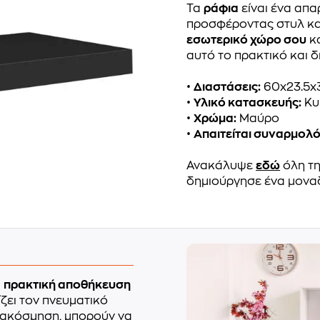
Τα
ράφια
είναι ένα απ
προσφέροντας στυλ κα
εσωτερικό χώρο σου
κ
αυτό το πρακτικό και δ
•
Διαστάσεις:
60x23.5x
•
Υλικό κατασκευής:
Κυ
•
Χρώμα:
Μαύρο
•
Απαιτείται συναρμολ
Ανακάλυψε
εδώ
όλη τη
δημιούργησε ένα μονα
α
πρακτική αποθήκευση
ζει τον πνευματικό
ιακόσμηση, μπορούν να