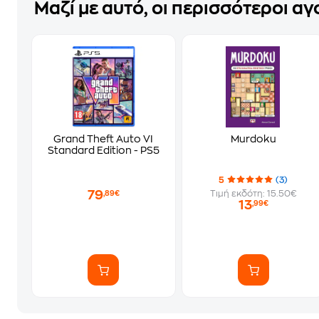
Μαζί με αυτό, οι περισσότεροι α
Grand Theft Auto VI
Murdoku
Standard Edition - PS5
5
(3)
79
Τιμή εκδότη: 15.50€
,89€
13
,99€