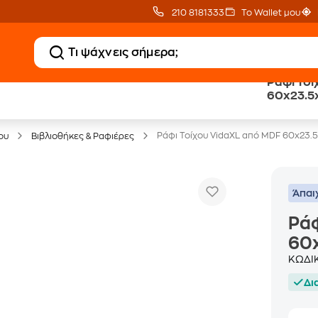
210 8181333
Το Wallet μου
Ράφι Τοί
60x23.5
Έπιπλα γραφείου -30%
Ράφι Τοίχου VidaXL από MDF 60x23.
ου
Βιβλιοθήκες & Ραφιέρες
Άπαι
Ράφ
60x
ΚΩΔΙ
Δι