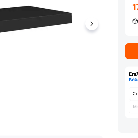
1
Επι
Βάλ
Σ
Μη