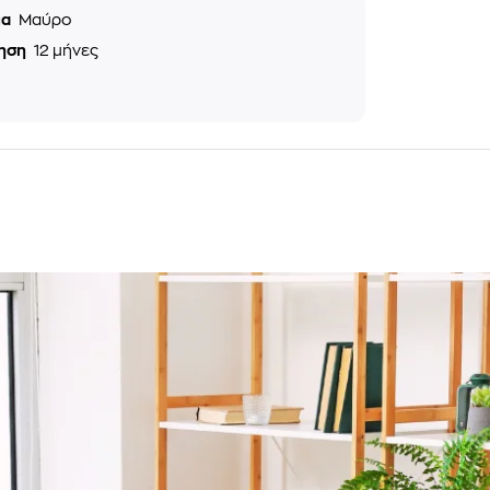
μα
Μαύρο
ηση
12 μήνες