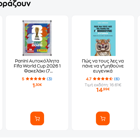
γοράζουν
Panini Αυτοκόλλητα
Πώς να τους λες να
Fifa World Cup 2026 1
πάνε να γ*μηθούνε
Φακελάκι (7
ευγενικά
Αυτοκόλλητα)
5
(3)
4.7
(6)
1
Τιμή εκδότη: 16.61€
,30€
14
,99€