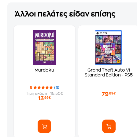
Άλλοι πελάτες είδαν επίσης
Murdoku
Grand Theft Auto VI
Standard Edition - PS5
5
(3)
79
Τιμή εκδότη: 15.50€
,89€
13
,99€