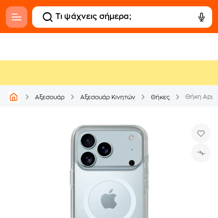
Θήκη Apple
Αξεσουάρ
Αξεσουάρ Κινητών
Θήκες