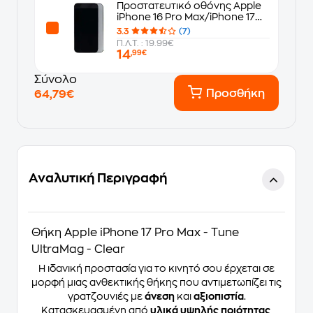
Προστατευτικό οθόνης Apple
iPhone 16 Pro Max/iPhone 17
Pro Max - Tune Full Frame
3.3
(7)
Premium Privacy
Π.Λ.Τ. : 19.99€
14
,99€
Σύνολο
Προσθήκη
64,79€
Αναλυτική Περιγραφή
Θήκη Apple iPhone 17 Pro Max - Tune
UltraMag - Clear
Η ιδανική προστασία για το κινητό σου έρχεται σε
μορφή μιας ανθεκτικής θήκης που αντιμετωπίζει τις
γρατζουνιές με
άνεση
και
αξιοπιστία
.
Κατασκευασμένη από
υλικά υψηλής ποιότητας
,