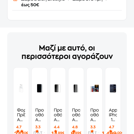
έως 50€
Μαζί με αυτό, οι
περισσότεροι αγοράζουν
Φορτιστής
Προστατευτικό
Προστατευτικό
Προστατευτικό
Προστατευτικό
Apple
Πρίζας
οθόνης
οθόνης
οθόνης
οθόνης
iPhone
Apple
Apple
Apple
Apple
Apple
17
USB-
iPhone
iPhone
iPhone
iPhone
Pro
4.7
3.3
4.4
4.8
3.3
4.7
C
16
16
16
17
Max
24
14
9
1.499
Π.Λ.Τ. :
Π.Λ.Τ. :
,90€
,99€
,99€
,00€