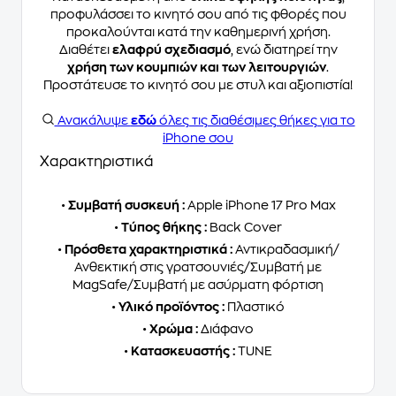
προφυλάσσει το κινητό σου από τις φθορές που
προκαλούνται κατά την καθημερινή χρήση.
Διαθέτει
ελαφρύ σχεδιασμό
, ενώ διατηρεί την
χρήση των κουμπιών και των λειτουργιών
.
Προστάτευσε το κινητό σου με στυλ και αξιοπιστία!
Ανακάλυψε
εδώ
όλες τις διαθέσιμες θήκες για το
iPhone σου
Χαρακτηριστικά
•
Συμβατή συσκευή :
Apple iPhone 17 Pro Max
•
Τύπος θήκης :
Back Cover
•
Πρόσθετα χαρακτηριστικά :
Αντικραδασμική/
Ανθεκτική στις γρατσουνιές/Συμβατή με
MagSafe/Συμβατή με ασύρματη φόρτιση
•
Υλικό προϊόντος :
Πλαστικό
•
Χρώμα :
Διάφανο
•
Κατασκευαστής :
TUNE