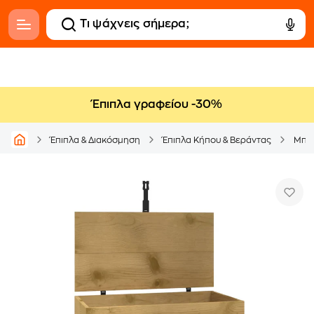
Έπιπλα γραφείου -30%
Έπιπλα & Διακόσμηση
Έπιπλα Κήπου & Βεράντας
Μπαο