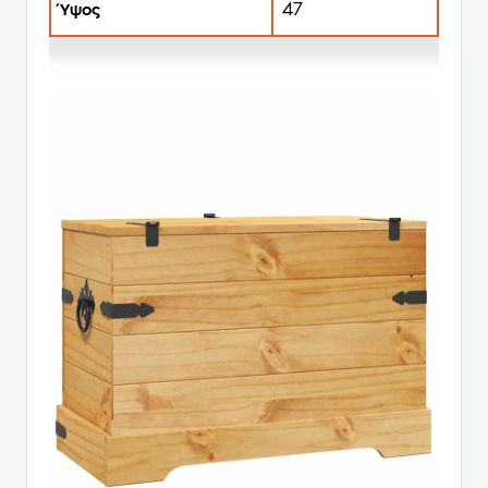
47
Ύψος